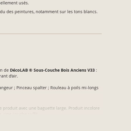
iellement usés.
ndu des peintures, notamment sur les tons blancs.
on de
DécoLAB ® Sous-Couche Bois Anciens V33
:
ant d’air.
angeur ; Pinceau spalter ; Rouleau à poils mi-longs
le produit avec une baguette large. Produit incolore
s. Une couche suffit.
 en couches croisées et régulières en évitant les