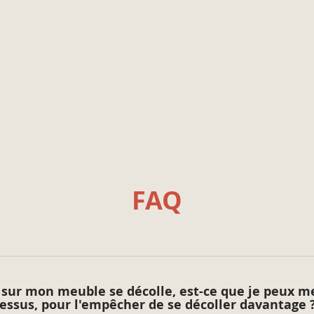
Sur un escalier :
Débutez par le haut de l
les marches et contre m
Le centre des marches pe
Appliquez ensuite sur l
Sur des meubles :
Appliquez en commençant
Appliquez ensuite au ro
en croisant les passes.
Laissez sécher de 1 à 2 
FAQ
Si les fibres du bois so
avec un abrasif grains f
Attention, insistez peu l
produit et ainsi perdre 
En cas de doute, appliq
 sur mon meuble se décolle, est-ce que je peux m
dessus, pour l'empêcher de se décoller davantage 
Dépoussiérez soigneus