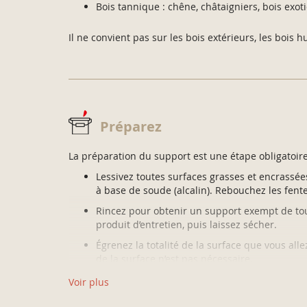
Bois tannique : chêne, châtaigniers, bois exo
Il ne convient pas sur les bois extérieurs, les bois hu
Préparez
La préparation du support est une étape obligatoire
Lessivez toutes surfaces grasses et encrassées
à base de soude (alcalin). Rebouchez les fente
Rincez pour obtenir un support exempt de tou
produit d’entretien, puis laissez sécher.
Égrenez la totalité de la surface que vous al
de la surface n’est pas nécessaire.
En revanche, l’étape d’égrenage (ponçage léger
Voir plus
est indispensable. Dépoussiérez.