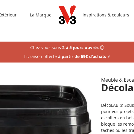
Extérieur
La Marque
Inspirations & couleurs
Chez vous sous
2 à 5 jours ouvrés
⏱️
Livraison offerte
à partir de 69€ d'achats
⚡
Meuble & Esca
Décola
DécoLAB ® Sous-
pour vos projet
escaliers en bo
bloque les remo
taches ou les t