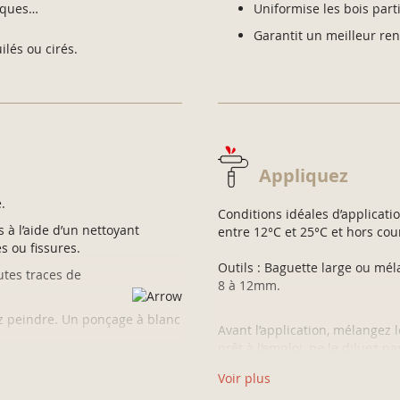
tiques…
Uniformise les bois part
Garantit un meilleur re
ilés ou cirés.
Appliquez
.
Conditions idéales d’applicati
 à l’aide d’un nettoyant
entre 12°C et 25°C et hors cour
s ou fissures.
Outils : Baguette large ou mél
tes traces de
8 à 12mm.
lez peindre. Un ponçage à blanc
Avant l’application, mélangez 
prêt à l’emploi, ne le diluez pa
) avec un abrasif grains fins
Appliquez la préparation
Voir plus
sur-épaisseurs.