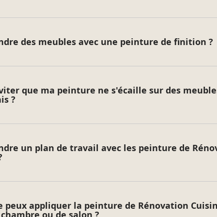
Conseils :
Travaillez la préparation
ndre des meubles avec une peinture de finition ?
Respectez le rendement
Évitez de trop charger en
produit.
ter que ma peinture ne s'écaille sur des meuble
Évitez d’arrêter l’applic
is ?
Ne revenez pas sur votre
Essuyez vos outils avec u
Pour éviter de nettoyer 
les dans un sac plasti
ndre un plan de travail avec les peinture de Réno
?
Pour l’entretien de votre
d’éponge abrasive.
je peux appliquer la peinture de Rénovation Cuisi
chambre ou de salon ?