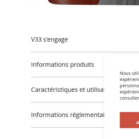
Passer
au
début
de
la
V33 s'engage
Galerie
d’images
Informations produits
Nous util
expérienc
personnal
Caractéristiques et utilisation
expérienc
consulter
Informations réglementaires