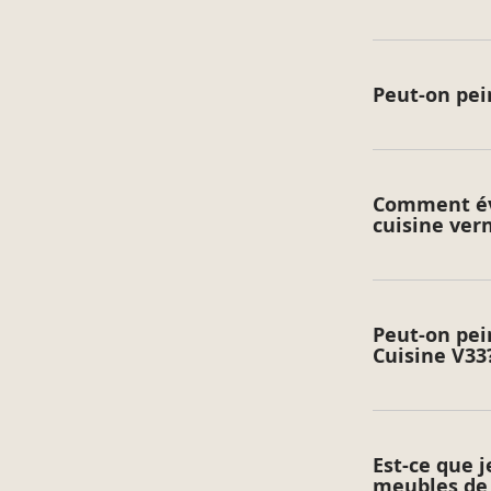
Peut-on pei
Comment évi
cuisine vern
Peut-on pei
Cuisine V33
Est-ce que 
meubles de 