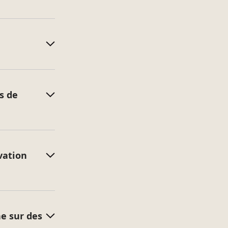
 par petites surfaces (de 0,5m² à 1m² environ).
 du produit V33.
 produit vos outils ou à l’inverse de trop tirer votre
s de
ation au centre de votre support.
 travail en cours de séchage.
n chiffon propre, puis nettoyez-les à l’eau.
votre pinceau et rouleau entre les couches, mettez-
que fermé hermétiquement (maximum 12h).
vation
 support peint, utilisez un détergent doux. Pas
ne sur des