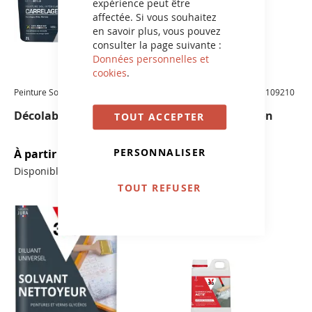
expérience peut être
affectée. Si vous souhaitez
en savoir plus, vous pouvez
consulter la page suivante :
Données personnelles et
cookies
.
Peinture Sol Intérieur
Rouleau Laqueur - 180 mm 109210
Décolab ® Carrelage
Rouleau Rénovation
TOUT ACCEPTER
PERSONNALISER
À partir de
44,00 €
13,20 €
Disponible en 10 couleurs
TOUT REFUSER