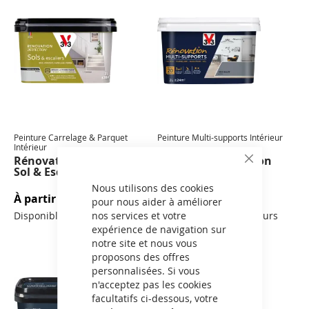
Peinture Carrelage & Parquet
Peinture Multi-supports Intérieur
Intérieur
Rénovation Perfection®
Peinture Rénovation
CLOSE
Sol & Escalier
COOKIE
BAR
Nous utilisons des cookies
À partir de
44,00 €
À partir de
5,90 €
pour nous aider à améliorer
Disponible en 6 couleurs
Disponible en 18 couleurs
nos services et votre
expérience de navigation sur
notre site et nous vous
proposons des offres
personnalisées. Si vous
n'acceptez pas les cookies
facultatifs ci-dessous, votre