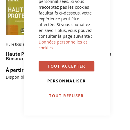
personnalisées. Si vous
n'acceptez pas les cookies
facultatifs ci-dessous, votre
expérience peut être
affectée. Si vous souhaitez
en savoir plus, vous pouvez
consulter la page suivante :
Données personnelles et
Huile bois extérieur
Préparation Bois Extérieur
cookies
.
Haute Protection
Dégriseur Mobiliers
Biosourcée
TOUT ACCEPTER
À partir de
20,70 €
À partir de
13,00 €
Disponible en 8 couleurs
PERSONNALISER
TOUT REFUSER
NEWSLETTER