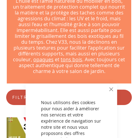
L’huile est l’amie naturelle du mobilier en bois,
un traitement de protection complet qui nourrit
la matière et la protège des taches comme des
agressions du climat : les UV et le froid, mais
aussi l’eau et l’humidité grâce à son pouvoir
imperméabilisant. Elle est aussi parfaite pour
limiter le grisaillement des bois exotiques au fil
du temps. Chez V33, nous la déclinons en
plusieurs textures pour faciliter l’application sur
différents supports, mais aussi en plusieurs
couleur,
opaques
et
tons bois
. Avec toujours cet
aspect authentique qui donne tellement de
charme à votre salon de jardin.
CLOSE
FILTRES
COOKIE
BAR
Nous utilisons des cookies
pour nous aider à améliorer
nos services et votre
expérience de navigation sur
notre site et nous vous
proposons des offres