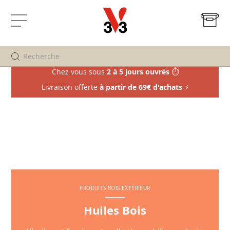
Mo
Affichage
navigation
Chez vous sous
2 à 5 jours ouvrés
⏱️
Livraison offerte
à partir de 69€ d'achats
⚡
PRODUITS BOIS EXTÉRIEUR
Huiles Bois