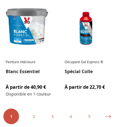
Peinture intérieure
Décapant Gel Express ®
Blanc Essentiel
Spécial Colle
À partir de
40,90 €
À partir de
22,70 €
Disponible en 1 couleur
Page
Vous
Page
Page
Page
Page
Page
Suiva
1
2
3
4
5
lisez
actuellement