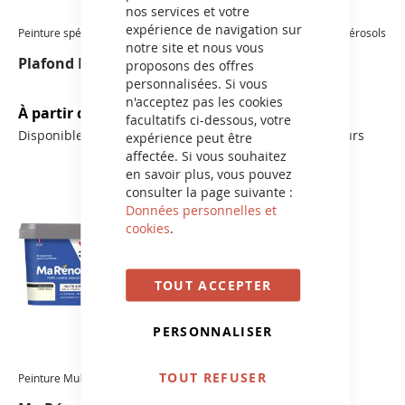
nos services et votre
expérience de navigation sur
Peinture spéciale
Rénovation Multi-Supports Aérosols
notre site et nous vous
Plafond Mat Extrême
Ma Réno®
proposons des offres
personnalisées. Si vous
n'acceptez pas les cookies
À partir de
47,50 €
À partir de
16,30 €
facultatifs ci-dessous, votre
Disponible en 1 couleur
Disponible en 13 couleurs
expérience peut être
affectée. Si vous souhaitez
en savoir plus, vous pouvez
consulter la page suivante :
Données personnelles et
cookies
.
TOUT ACCEPTER
PERSONNALISER
TOUT REFUSER
Peinture Multi-supports Intérieur
Peinture Multi-supports