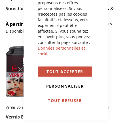
proposons des offres
Sous-Couche
Vernis Ciré meubles &
personnalisées. Si vous
boiseries
n'acceptez pas les cookies
facultatifs ci-dessous, votre
À partir de
32,60 €
Disponible en 7 couleurs
expérience peut être
affectée. Si vous souhaitez
Disponible en 1 couleur
en savoir plus, vous pouvez
consulter la page suivante :
Données personnelles et
cookies
.
TOUT ACCEPTER
PERSONNALISER
TOUT REFUSER
Vernis Bois Intérieur
Plancher & Escalier Intérieur
Vernis Expert
Préparateur