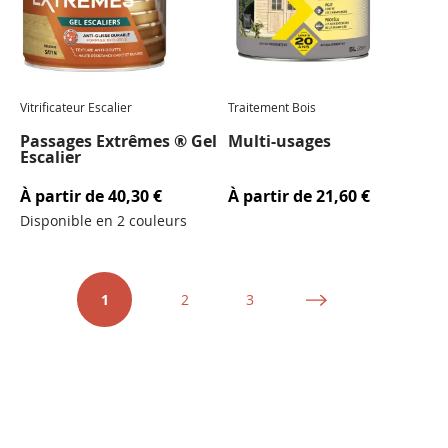
Vitrificateur Escalier
Traitement Bois
Passages Extrêmes ® Gel
Multi-usages
Escalier
À partir de
40,30 €
À partir de
21,60 €
Disponible en 2 couleurs
Page
Vous
Page
Page
Page
Suivant
1
2
3
lisez
actuellement
la
page
NEWSLETTER