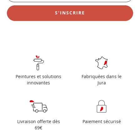
notre
newsletter
S'INSCRIRE
:
Peintures et solutions
Fabriquées dans le
innovantes
Jura
Livraison offerte dès
Paiement sécurisé
69€