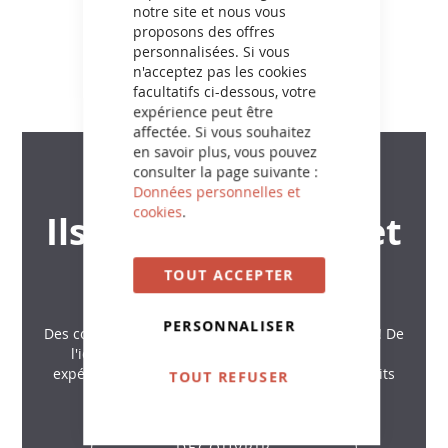
notre site et nous vous
proposons des offres
personnalisées. Si vous
n'acceptez pas les cookies
facultatifs ci-dessous, votre
expérience peut être
affectée. Si vous souhaitez
en savoir plus, vous pouvez
TÉMOIGNAGES VIDÉOS
consulter la page suivante :
Données personnelles et
cookies
.
Ils nous ont testé et
ils en parlent
TOUT ACCEPTER
PERSONNALISER
Des
consommateurs
nous
font
vivre
leurs
projets
!
De
l
'
id
é
e
à
la
r
é
alisation
,
ils
nous
partagent
leurs
exp
é
riences
et
donnent
leurs
avis
sur
nos
produits
TOUT REFUSER
bois
et
peintures
.
DÉCOUVRIR