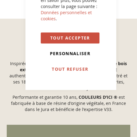
en savoir plus, vous pouvez
consulter la page suivante :
Données personnelles et
cookies
.
TOUT ACCEPTER
COULEURS D'ICI®
PERSONNALISER
Inspirée des paysages naturels français, la
peinture bois
TOUT REFUSER
extérieur COULEURS D’ICI ®
propose un esprit
authentique, avec son
aspect VELOURS
sobre et feutré et
ses 18 teintes pour embellir et protéger volets, portes,
barrières et mobiliers de jardin...
Performante et garantie 10 ans,
COULEURS D’ICI ®
est
fabriquée à base de résine d'origine végétale, en France
dans le Jura et bénéficie de l'expertise V33.