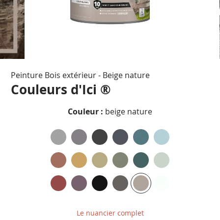
Passer
Peinture Bois extérieur - Beige nature
au
début
Couleurs d'Ici ®
de
la
Couleur :
beige nature
Galerie
d’images
Le nuancier complet