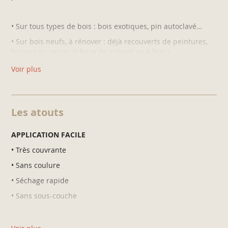
• Sur tous types de bois : bois exotiques, pin autoclavé…
• Sur bois neufs, à rénover : déjà recouverts de peintures,
lasures ou vernis (à base de solvant ou à l’eau)
• Sur petites ferronneries
Voir plus
• Sur supports extérieurs et intérieurs.
Les atouts
Ne
pas appliquer sur
métaux très rouillés ainsi que sur de
grandes surfaces en métal.
APPLICATION FACILE
• Très couvrante
• Sans coulure
• Séchage rapide
• Sans sous-couche
BEAUTÉ DURABLE