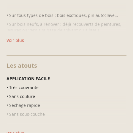
• Sur tous types de bois : bois exotiques, pin autoclavé…
• Sur bois neufs, à rénover : déjà recouverts de peintures,
lasures ou vernis (à base de solvant ou à l’eau)
• Sur petites ferronneries
Voir plus
• Sur supports extérieurs et intérieurs.
Les atouts
Ne
pas appliquer sur
métaux très rouillés ainsi que sur de
grandes surfaces en métal.
APPLICATION FACILE
• Très couvrante
• Sans coulure
• Séchage rapide
• Sans sous-couche
BEAUTÉ DURABLE