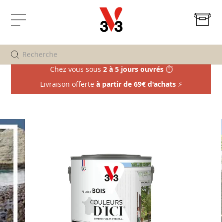
Mo
Affichage
navigation
Chez vous sous
2 à 5 jours ouvrés
⏱️
Livraison offerte
à partir de 69€ d'achats
⚡
Passer
à
la
fin
de
la
galerie
d’images