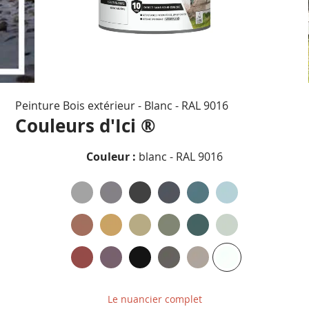
Passer
Peinture Bois extérieur - Blanc - RAL 9016
au
début
Couleurs d'Ici ®
de
la
Couleur :
blanc - RAL 9016
Galerie
d’images
Le nuancier complet