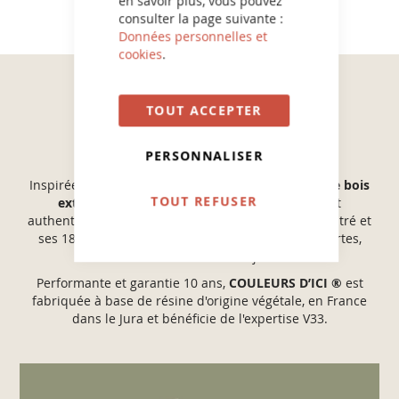
en savoir plus, vous pouvez
consulter la page suivante :
Données personnelles et
cookies
.
TOUT ACCEPTER
COULEURS D'ICI®
PERSONNALISER
Inspirée des paysages naturels français, la
peinture bois
TOUT REFUSER
extérieur COULEURS D’ICI ®
propose un esprit
authentique, avec son
aspect VELOURS
sobre et feutré et
ses 18 teintes pour embellir et protéger volets, portes,
barrières et mobiliers de jardin...
Performante et garantie 10 ans,
COULEURS D’ICI ®
est
fabriquée à base de résine d'origine végétale, en France
dans le Jura et bénéficie de l'expertise V33.