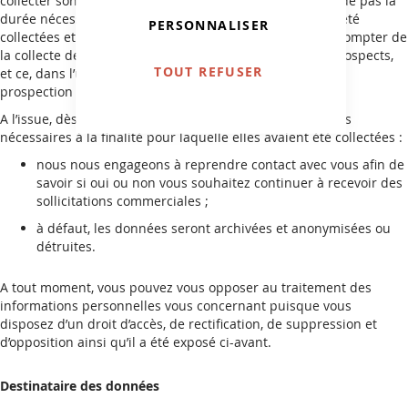
collecter sont conservées pendant une durée qui n’excède pas la
durée nécessaire aux finalités pour lesquelles elles ont été
PERSONNALISER
collectées et au maximum pour une durée de : 3 ans à compter de
la collecte de données ou du dernier contact pour les prospects,
TOUT REFUSER
et ce, dans l’un et l’autre cas, uniquement à des fins de
prospection commerciale.
A l’issue, dès lors que les données collectées ne sont plus
nécessaires à la finalité pour laquelle elles avaient été collectées :
nous nous engageons à reprendre contact avec vous afin de
savoir si oui ou non vous souhaitez continuer à recevoir des
sollicitations commerciales ;
à défaut, les données seront archivées et anonymisées ou
détruites.
A tout moment, vous pouvez vous opposer au traitement des
informations personnelles vous concernant puisque vous
disposez d’un droit d’accès, de rectification, de suppression et
d’opposition ainsi qu’il a été exposé ci-avant.
Destinataire des données