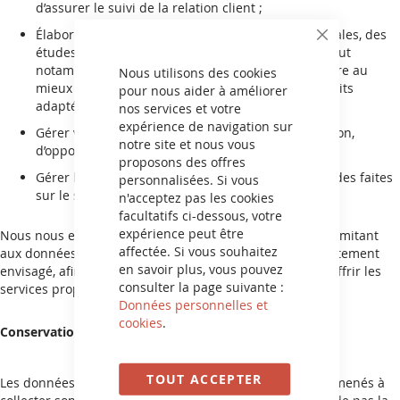
d’assurer le suivi de la relation client ;
Élaborer des reporting, des statistiques commerciales, des
CLOSE
études de marché et de comportements, dans le but
COOKIE
notamment d’améliorer nos produits et de répondre au
BAR
Nous utilisons des cookies
mieux à vos attentes en vous proposant des produits
pour nous aider à améliorer
adaptés à vos besoins ;
nos services et votre
expérience de navigation sur
Gérer vos demandes de droit d’accès, de rectification,
notre site et nous vous
d’opposition de vos données ;
proposons des offres
Gérer la facturation et la livraison de vos commandes faites
personnalisées. Si vous
sur le site.
n'acceptez pas les cookies
facultatifs ci-dessous, votre
expérience peut être
Nous nous engageons à collecter vos données en nous limitant
affectée. Si vous souhaitez
aux données strictement nécessaires à la finalité du traitement
en savoir plus, vous pouvez
envisagé, afin de pouvoir traiter vos demandes et vous offrir les
consulter la page suivante :
services proposés sur notre site Internet.
Données personnelles et
cookies
.
Conservation des données
TOUT ACCEPTER
Les données à caractère personnel que nous sommes amenés à