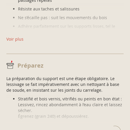
passages répétés
Résiste aux taches et salissures
Ne s’écaille pas : suit les mouvements du bois
Adhère parfaitement sur les supports lisses, tel le
carrelage
Voir plus
Application facile : tendu parfait
Ultra lessivable : entretien facile, résiste aux
nettoyages fréquents
Préparez
La préparation du support est une étape obligatoire. Le
lessivage se fait impérativement avec un nettoyant à base
de soude, en insistant sur les joints du carrelage.
Stratifié et bois vernis, vitrifiés ou peints en bon état :
Lessivez, rincez abondamment à l’eau claire et laissez
sécher.
Égrenez (grain 240) et dépoussiérez.