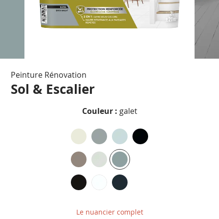
Passer
Peinture Rénovation
au
début
Sol & Escalier
de
la
Couleur :
galet
Galerie
d’images
Le nuancier complet