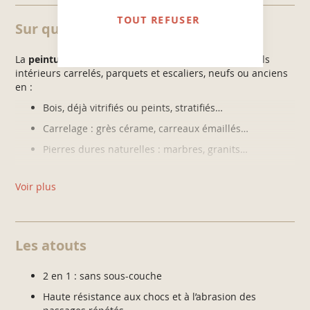
TOUT REFUSER
Sur quels supports ?
La
peinture Sol & Escalier de V33
est destinée aux sols
intérieurs carrelés, parquets et escaliers, neufs ou anciens
en :
Bois, déjà vitrifiés ou peints, stratifiés…
Carrelage : grès cérame, carreaux émaillés…
Pierres dures naturelles : marbres, granits…
Ne s’applique pas sur les sols carrelés des bacs à douche
Voir plus
ou douche à l’italienne.
Les atouts
2 en 1 : sans sous-couche
Haute résistance aux chocs et à l’abrasion des