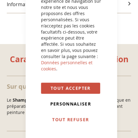
expérience de navigation sur
Informations réglementaires
notre site et nous vous
proposons des offres
personnalisées. Si vous
n'acceptez pas les cookies
facultatifs ci-dessous, votre
expérience peut être
affectée. Si vous souhaitez
en savoir plus, vous pouvez
consulter la page suivante :
Caractéristiques et utilisation
Données personnelles et
cookies
.
Sur quels supports ?
TOUT ACCEPTER
Le
Shampooing actif Ciment Béton Carrelage
s'applique en
PERSONNALISER
préparation sur sols intérieurs et extérieurs bruts avant
peinture : ciment, béton, brique ou carrelage.
TOUT REFUSER