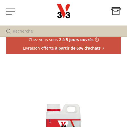
Mo
Affichage
navigation
Chez vous sous
2 à 5 jours ouvrés
⏱️
Livraison offerte
à partir de 69€ d'achats
⚡
Passer
à
la
fin
de
la
galerie
d’images