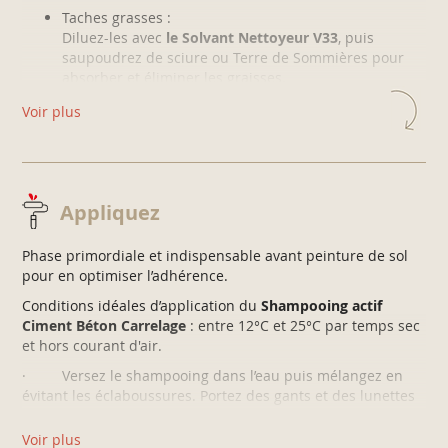
Taches grasses :
Diluez-les avec
le Solvant Nettoyeur V33
, puis
saupoudrez de sciure ou Terre de Sommières pour
absorber et éliminer les graisses.
Voir plus
Appliquez
Phase primordiale et indispensable avant peinture de sol
pour en optimiser l’adhérence.
Conditions idéales d’application du
Shampooing actif
Ciment Béton Carrelage
: entre 12°C et 25°C par temps sec
et hors courant d'air.
· Versez le shampooing dans l’eau puis mélangez en
évitant les éclaboussures. Portez des gants et des lunettes
de protection.
Voir plus
· Appliquez à l’aide d’un arrosoir, pour une répartition