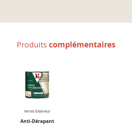
uniforme sur toute la surface.
· Décrassez énergiquement au balai-brosse puis
laissez agir ½ heure et rincez à grande eau.
· Répétez l’action jusqu’à élimination complète de la
laitance et des poussières de ciment.
complémentaires
Produits
· Appliquez la peinture après séchage complet du sol
(24h minimum).
· Retirez un maximum de produit des outils après
utilisation. Ne jetez pas les résidus et les eaux/solvants de
lavage dans l’évier, les toilettes, les égouts, les poubelles…
afin d’éviter un rejet dans l’environnement.
Vernis Extérieur
Anti-Dérapant