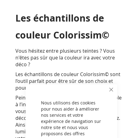
Les échantillons de
couleur Colorissim©
Vous hésitez entre plusieurs teintes ? Vous
n'êtes pas sûr que la couleur ira avec votre
déco ?
Les échantillons de couleur Colorissim© sont
l’outil parfait pour être sûr de son choix et
pour associer des couleurs.
CLOSE
Peintes sur un papier adhésif repositionnable
COOKIE
BAR
Nous utilisons des cookies
à l’infini avec la vraie peinture Colorissim©,
pour nous aider à améliorer
vous pouvez les coller sur votre mur et les
nos services et votre
décoller autant de fois que vous le souhaitez.
expérience de navigation sur
Ainsi vous pourrez juger chez vous, à la
notre site et nous vous
lumière de votre intérieur et au milieu de
proposons des offres