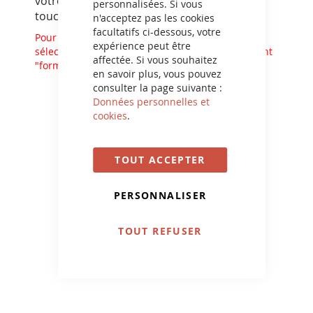
votre décoration, la couleur, l’aspect et le
personnalisées. Si vous
toucher de la peinture.
n'acceptez pas les cookies
facultatifs ci-dessous, votre
Pour sélectionner un échantillon de couleur,
expérience peut être
sélectionner "Echantillon" dans le menu déroulant
affectée. Si vous souhaitez
"format".
en savoir plus, vous pouvez
consulter la page suivante :
JE LES VEUX
Données personnelles et
cookies
.
TOUT ACCEPTER
PERSONNALISER
TOUT REFUSER
NEWSLETTER