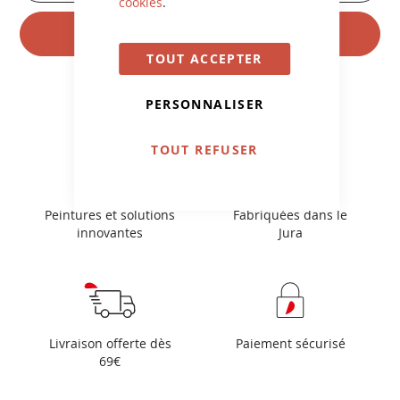
notre
cookies
.
newsletter
S'INSCRIRE
:
TOUT ACCEPTER
PERSONNALISER
TOUT REFUSER
Peintures et solutions
Fabriquées dans le
innovantes
Jura
Livraison offerte dès
Paiement sécurisé
69€