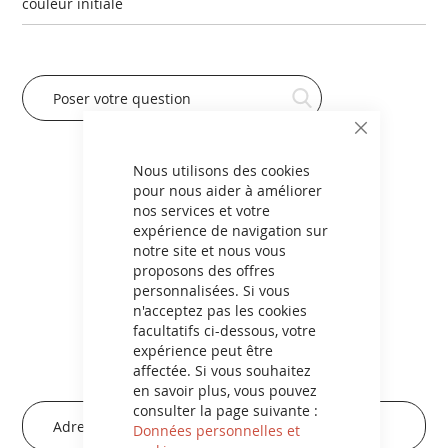
couleur initiale
CHERCHER
CLOSE
COOKIE
BAR
Nous utilisons des cookies
pour nous aider à améliorer
nos services et votre
expérience de navigation sur
NEWSLETTER
notre site et nous vous
Inspirez-vous !
proposons des offres
personnalisées. Si vous
n'acceptez pas les cookies
Inscrivez-vous à notre newsletter et profitez de tous
facultatifs ci-dessous, votre
nos conseils, astuces, tutos et de toutes nos idées
expérience peut être
pour faire le plein d’inspiration !
affectée. Si vous souhaitez
en savoir plus, vous pouvez
Inscription
consulter la page suivante :
à
Données personnelles et