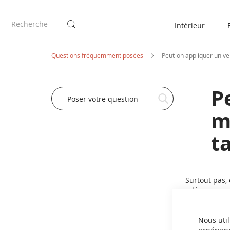
Intérieur
Questions fréquemment posées
Peut-on appliquer un ver
P
CHERCHER
m
t
Surtout pas, 
: décirez ave
affinez au gr
bois ancienne
Nous util
une finition 