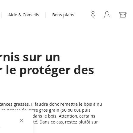
Mo
Aide & Conseils
Bons plans
Compte
Nos
boutiques
rnis sur un
r le protéger des
stances grasses. Il faudra donc remettre le bois à nu
 un papier de verre gros grain (50 ou 60), puis
 cire incrustée dans le bois. Attention, certains
retirer en totalité. Dans ce cas, restez plutôt sur
CLOSE
e
COOKIE
BAR