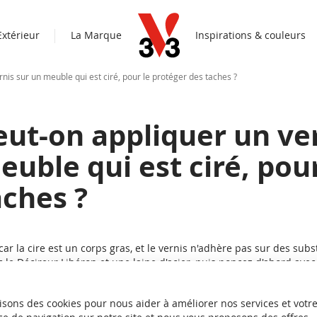
Extérieur
La Marque
Inspirations & couleurs
nis sur un meuble qui est ciré, pour le protéger des taches ?
eut-on appliquer un ve
euble qui est ciré, pou
aches ?
car la cire est un corps gras, et le vernis n'adhère pas sur des sub
c le Décireur Libéron et une laine d'acier, puis poncez d'abord avec
ain 120 et terminez au grain 240. Ce ponçage permettra de retirer la
ment cirés sont très incrustés de cire, vous ne pourrez donc pas la 
isons des cookies pour nous aider à améliorer nos services et votr
cirée.