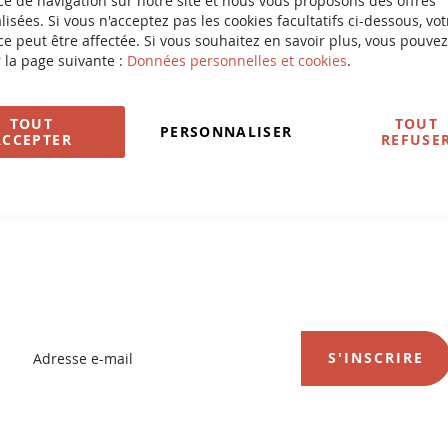
e de navigation sur notre site et nous vous proposons des offres
isées. Si vous n'acceptez pas les cookies facultatifs ci-dessous, vot
e peut être affectée. Si vous souhaitez en savoir plus, vous pouvez
 la page suivante :
Données personnelles et cookies
.
TOUT
TOUT
PERSONNALISER
ACCEPTER
REFUSE
NEWSLETTER
Inspirez-vous !
s à notre newsletter et profitez de tous nos conseils, astuce
toutes nos idées pour faire le plein d’inspiration !
Inscription
S'INSCRIRE
à
notre
newsletter