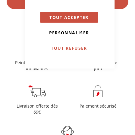
S'INSCRIRE
:
TOUT ACCEPTER
PERSONNALISER
TOUT REFUSER
Peintures et solutions
Fabriquées dans le
innovantes
Jura
Livraison offerte dès
Paiement sécurisé
69€