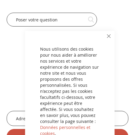
CHERCHER
CLOSE
COOKIE
BAR
Nous utilisons des cookies
pour nous aider à améliorer
NEWSLETTER
nos services et votre
expérience de navigation sur
Inspirez-vous !
notre site et nous vous
proposons des offres
Inscrivez-vous à notre newsletter et profitez de tous
personnalisées. Si vous
n'acceptez pas les cookies
nos conseils, astuces, tutos et de toutes nos idées
facultatifs ci-dessous, votre
pour faire le plein d’inspiration !
expérience peut être
affectée. Si vous souhaitez
Inscription
en savoir plus, vous pouvez
à
consulter la page suivante :
notre
Données personnelles et
newsletter
cookies
.