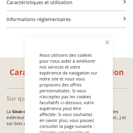
Caractéristiques et utilisation
Informations réglementaires
CLOSE
COOKIE
BAR
Nous utilisons des cookies
pour nous aider à améliorer
nos services et votre
Caractéristiques et utilisation
expérience de navigation sur
notre site et nous vous
proposons des offres
personnalisées. Si vous
n'acceptez pas les cookies
Sur quels supports ?
facultatifs ci-dessous, votre
expérience peut être
La
Sous-couche Bois Noircis
s’applique sur les boiseries
affectée. Si vous souhaitez
extérieures anciennes (volets, fenêtres, clôtures, portes…) et
en savoir plus, vous pouvez
sur bois nu, abîmé et noirci.
consulter la page suivante :
Données personnelles et