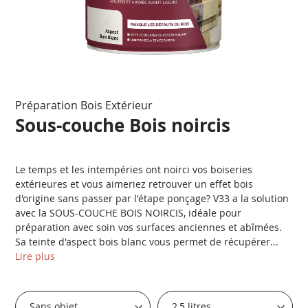
Passer
Préparation Bois Extérieur
au
début
Sous-couche Bois noircis
de
la
Galerie
Le temps et les intempéries ont noirci vos boiseries
d’images
extérieures et vous aimeriez retrouver un effet bois
d'origine sans passer par l'étape ponçage? V33 a la solution
avec la SOUS-COUCHE BOIS NOIRCIS, idéale pour
préparation avec soin vos surfaces anciennes et abîmées.
Sa teinte d'aspect bois blanc vous permet de récupérer...
Lire plus