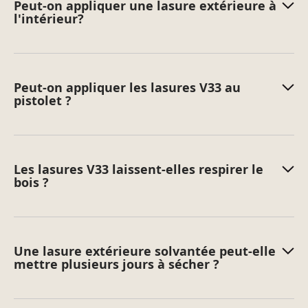
Peut-on appliquer une lasure extérieure à
égouts, les poubelles,… afin d’éviter un rejet dans
l'intérieur?
l’environnement.
Peut-on appliquer les lasures V33 au
pistolet ?
Le conseil V33
Par
Fanny
, conseillère V33
Les lasures V33 laissent-elles respirer le
bois ?
Pour un meilleur résultat
esthétique, préférez une lasure tons
bois en évitant les teintes trop claires.
Une lasure extérieure solvantée peut-elle
mettre plusieurs jours à sécher ?