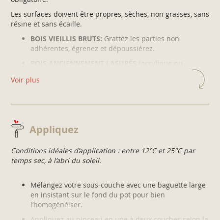
Les surfaces doivent être propres, sèches, non grasses, sans
résine et sans écaille.
BOIS VIEILLIS BRUTS:
Grattez les parties non
adhérentes, égrenez et dépoussiérez.
BOIS ANCIENNEMENT LASURÉS (acrylique ou
glycéro)
: Grattez les parties non adhérentes, égrenez
Voir plus
et dépoussiérez .
Traitez préalablement votre support avec le
TRAITEMENT BOIS MULTI-USAGES V33
, pour mieux le
protéger.
Appliquez
Conditions idéales d’application : entre 12°C et 25°C par
temps sec, à l’abri du soleil.
Mélangez votre sous-couche avec une baguette large
en insistant sur le fond du pot pour bien
l’homogénéiser.
Appliquez au pinceau en une à deux couches selon la