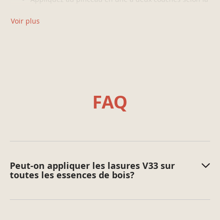
porosité du bois.
Voir plus
Laissez sécher 4h avant d’appliquer directement la
finition.
Égrenez la première couche de finition avant
d’appliquer la deuxième.
FAQ
BON À SAVOIR
Pour un meilleur résultat esthétique, préférez une
lasure tons bois en évitant les teintes trop claires.
L’application d’une lasure couleur n’est pas
recommandée.
Ce produit ne convient pas pour recouvrir un bois
lasuré récemment et dont la couleur foncée ne vous
Peut-on appliquer les lasures V33 sur
toutes les essences de bois?
donne pas satisfaction. Il est préférable dans ce cas
de poncer le support pour retrouver un bois clair.
Retirez un maximum de sous-couche des outils après
utilisation. Ne jetez pas les résidus et les
eaux/solvants de lavage dans l’évier, les toilettes, les