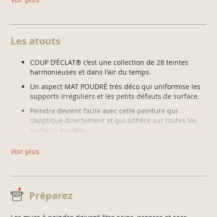
peindre, toile de verre, dalles plafond )
Plaques de plâtre, ciment, brique, plaquettes de
parement
Les atouts
Peintures à effet (non cirés), crépis
Fonds contrastés (murs vifs ou foncés)
COUP D’ÉCLAT® c’est une collection de 28 teintes
Bois bruts, vernis et lasurés, lambris, aggloméré
harmonieuses et dans l'air du temps.
Un aspect MAT POUDRÉ très déco qui uniformise les
supports irréguliers et les petits défauts de surface.
Peindre devient facile avec cette peinture qui
s’applique directement et qui adhère sur toutes les
surfaces murales.
Le confort d’une peinture qui garantit un bon pouvoir
Voir plus
couvrant, une texture crémeuse pour un résultat sans
trace de reprise, sans coulure et sans projection !
Préparez