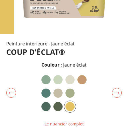
Passer
Peinture intérieure - Jaune éclat
au
début
COUP D'ÉCLAT®
de
la
Couleur :
Jaune éclat
Galerie
d’images
Le nuancier complet