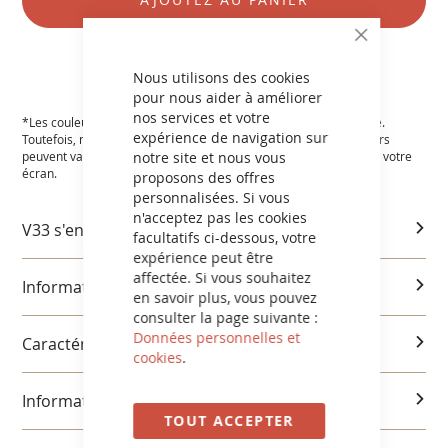
TROUVER VOTRE MAGASIN
Nous utilisons des cookies
pour nous aider à améliorer
nos services et votre
*Les couleurs affichées sur le site sont aussi fidèles que possible.
expérience de navigation sur
Toutefois, nous ne pouvons garantir un résultat exact, les couleurs
notre site et nous vous
peuvent varier en fonction des paramètres et de la résolution de votre
écran.
proposons des offres
personnalisées. Si vous
n'acceptez pas les cookies
V33 s'engage
facultatifs ci-dessous, votre
expérience peut être
affectée. Si vous souhaitez
Informations produits
en savoir plus, vous pouvez
consulter la page suivante :
Données personnelles et
Caractéristiques et utilisation
cookies
.
Informations réglementaires
TOUT ACCEPTER