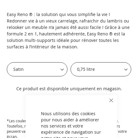
Easy Reno ® : la solution qui vous simplifie la vie !
Redonner vie à un vieux carrelage, rafraichir du lambris ou
relooker un meuble n’a jamais été aussi facile ! Grâce à une
formule 2 en 1, hautement adhérente, Easy Reno ® est la
solution multi-supports idéale pour rénover toutes les
surfaces à l’intérieur de la maison.
Ce produit est disponible uniquement en magasin.
TROUVER VOTRE MAGASIN
CLOSE
COOKIE
BAR
Nous utilisons des cookies
pour nous aider à améliorer
*Les couleurs affichées sur le site sont aussi fidèles que possible.
nos services et votre
Toutefois, nous ne pouvons garantir un résultat exact, les couleurs
peuvent varier en fonction des paramètres et de la résolution de votre
expérience de navigation sur
écran.