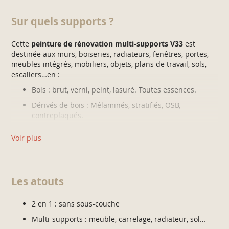
Sur quels supports ?
Cette
peinture de rénovation multi-supports V33
est
destinée aux murs, boiseries, radiateurs, fenêtres, portes,
meubles intégrés, mobiliers, objets, plans de travail, sols,
escaliers…en :
Bois : brut, verni, peint, lasuré. Toutes essences.
Dérivés de bois : Mélaminés, stratifiés, OSB,
contreplaqués.
Carrelage : faïence, listel, granit, grès.
Voir plus
Métal : ferreux (fer, fonte) et non-ferreux (alu, inox,
cuivre…).
Verre : peinture qui convient à toutes les pièces de la
Les atouts
maison.
2 en 1 : sans sous-couche
Multi-supports : meuble, carrelage, radiateur, sol…