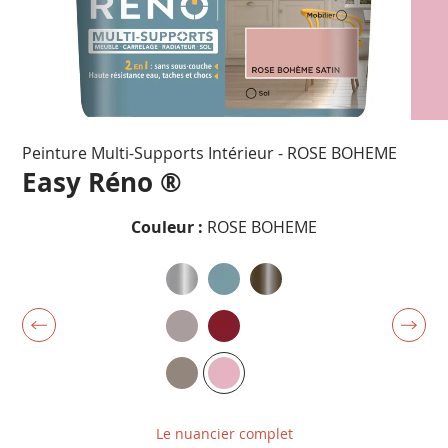
Passer
Peinture Multi-Supports Intérieur - ROSE BOHEME
au
début
Easy Réno ®
de
la
Couleur :
ROSE BOHEME
Galerie
d’images
Le nuancier complet