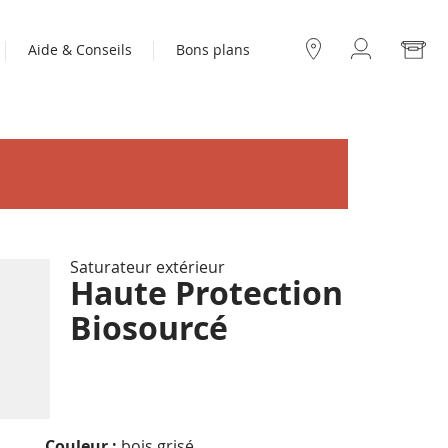
Mo
Aide & Conseils
Bons plans
Compte
Nos
boutiques
Saturateur extérieur
Haute Protection
Biosourcé
Couleur :
bois grisé