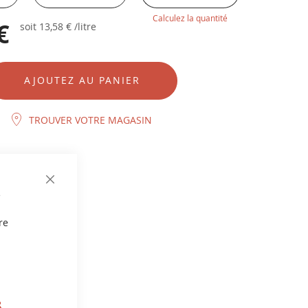
Calculez la quantité
€
soit
13,58 €
/litre
AJOUTEZ AU PANIER
TROUVER VOTRE MAGASIN
CLOSE
e
COOKIE
BAR
re
R