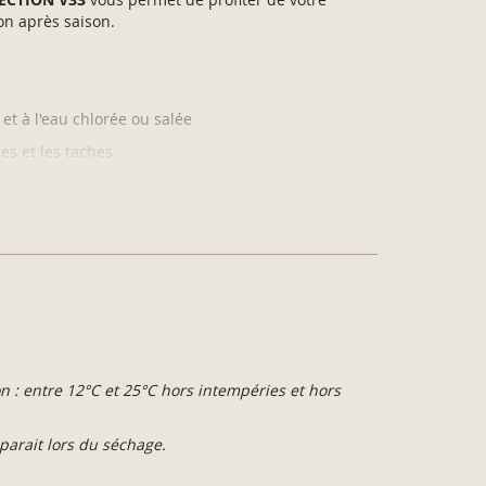
on après saison.
et à l'eau chlorée ou salée
es et les taches
rasses et abords de piscine
(*testé par un laboratoire
rme NF EN 16165, test effectué pieds nus)
 pour valoriser le veinage et préserver l’aspect
teintes opaques pour une application directe sur
on : entre 12°C et 25°C hors intempéries et hors
isaillés.
sparait lors du séchage.