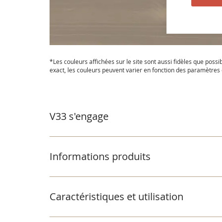
Passer
au
*Les couleurs affichées sur le site sont aussi fidèles que possi
début
exact, les couleurs peuvent varier en fonction des paramètres e
de
la
Galerie
d’images
V33 s'engage
Informations produits
Caractéristiques et utilisation