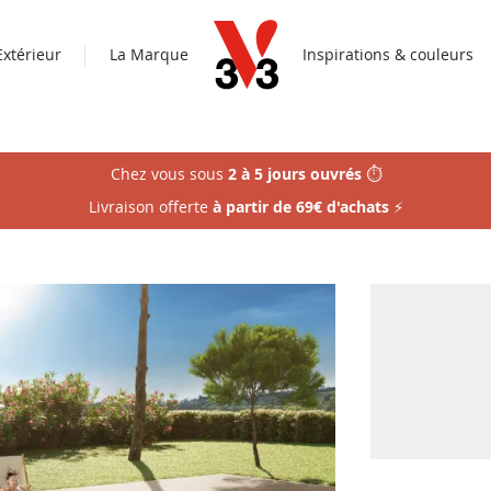
Extérieur
La Marque
Inspirations & couleurs
Chez vous sous
2 à 5 jours ouvrés
⏱️
Livraison offerte
à partir de 69€ d'achats
⚡