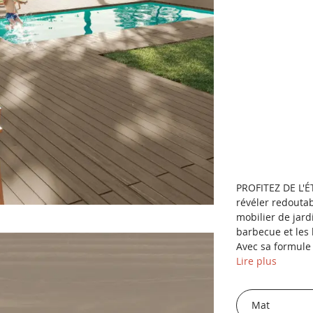
PROFITEZ DE L'É
révéler redoutab
mobilier de jardi
barbecue et les 
Avec sa formule 
Lire plus