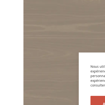
Nous util
expérienc
personnal
expérienc
consulter