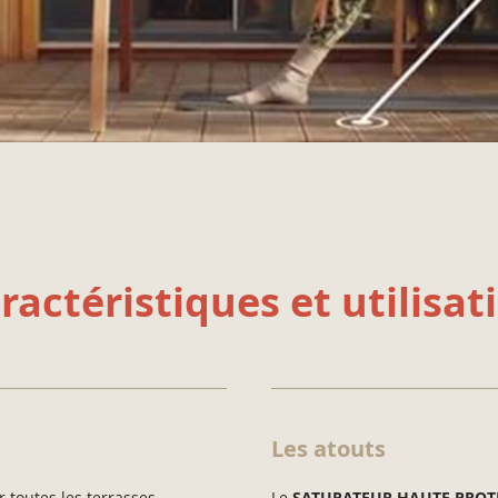
ractéristiques et utilisat
Les atouts
r toutes les terrasses,
Le
SATURATEUR HAUTE PROT