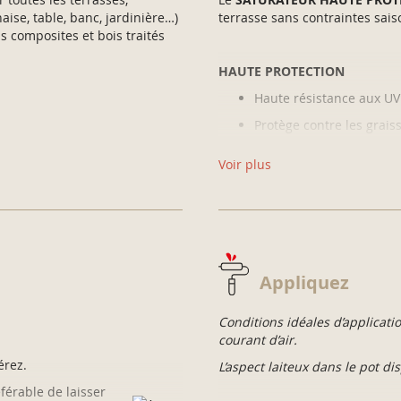
aise, table, banc, jardinière…)
terrasse sans contraintes sais
is composites et bois traités
HAUTE PROTECTION
Haute résistance aux UV 
Protège contre les graiss
Anti-glisse* sur les ter
Voir plus
indépendant selon la no
RÉSULTAT PARFAIT
Des tons bois aspect mat
Appliquez
naturel du bois
Rénovation facile : des 
Conditions idéales d’applicati
bois tachés, vieillis ou gr
courant d’air.
érez.
L’aspect laiteux dans le pot di
éférable de laisser
POLYVALENT