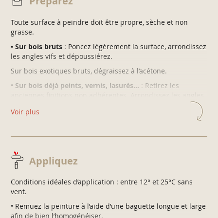
Préparez
acryliques ou glycéro
Toute surface à peindre doit être propre, sèche et non
grasse.
PERFORMANTE
• Sur bois bruts
: Poncez légèrement la surface, arrondissez
Garantie 8 ans
les angles vifs et dépoussiérez.
Haute résistance intempéries, UV et chocs
Sur bois exotiques bruts, dégraissez à l’acétone.
Ecolabel
•
Sur bois déjà peints, vernis, lasurés…
: Retirez les
anciennes finitions non adhérentes. Arrondissez les angles
vifs par un léger ponçage. Lessivez, rincez et laissez sécher.
PACKAGING EN PLASTIQUE RECYCLÉ
Voir plus
S’il s’agit d’une ancienne peinture brillante ou satinée,
poncez puis dépoussiérez.
•
Sur métaux ferreux bruts
: Eliminez les parties rouillées à
la brosse métallique et dépoussiérez. Si le support est neuf,
dégraissez à l’acétone.
Appliquez
Sur une grande surface comme un portail, appliquez une
Conditions idéales d’application : entre 12° et 25°C sans
sous-couche anti-rouille ou la sous-couche Multi-matériaux
vent.
V33.
• Remuez la peinture à l’aide d’une baguette longue et large
•
Sur métaux peints, PVC, Alu, Zinc, Galva
: Lessivez
afin de bien l’homogénéiser.
soigneusement avec un nettoyant à base de soude puis