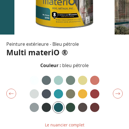
Passer
Peinture extérieure - Bleu pétrole
au
début
Multi materiO ®
de
la
Couleur :
bleu pétrole
Galerie
d’images
Le nuancier complet