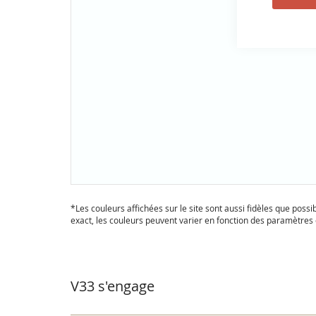
Passer
au
*Les couleurs affichées sur le site sont aussi fidèles que possi
début
exact, les couleurs peuvent varier en fonction des paramètres e
de
la
Galerie
d’images
V33 s'engage