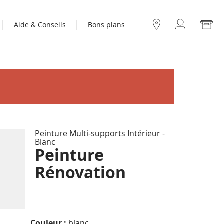
Mo
Aide & Conseils
Bons plans
Compte
Nos
boutiques
Peinture Multi-supports Intérieur -
Blanc
Peinture
Rénovation
Couleur :
blanc