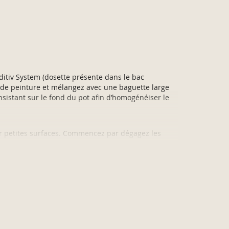
ditiv System (dosette présente dans le bac
t de peinture et mélangez avec une baguette large
sistant sur le fond du pot afin d’homogénéiser le
par petites surfaces. Commencez par dégagez les
pinceau. Appliquez la peinture en croisant les passes
 dans le même sens. Ne revenez pas sur votre travail
issez sécher 6h et appliquezune seconde couche
peinture doit être recouverte du
Vernis plan de
 ®
.