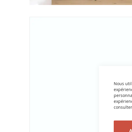
Nous util
expérienc
personnal
expérienc
consulter