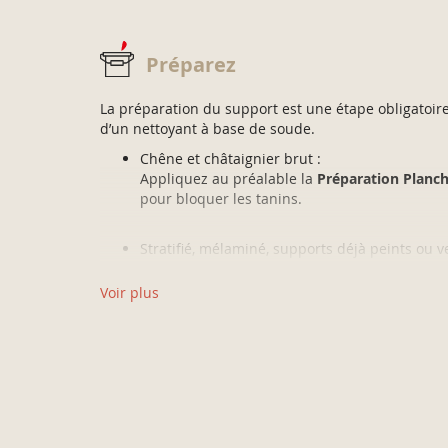
Préparez
La préparation du support est une étape obligatoire. 
d’un nettoyant à base de soude.
Chêne et châtaignier brut :
Appliquez au préalable la
Préparation Planch
pour bloquer les tanins.
Stratifié, mélaminé, supports déjà peints ou ve
Lessivez, rincez abondamment à l’eau claire et
(grain 240) légèrement et dépoussiérez.
Voir plus
Faïence, inox, verre, ... :
Lessivez, rincez abondamment à l’eau claire pu
Sol carrelé :
Appliquez le
Préparateur Sol Carrelé V33
, ins