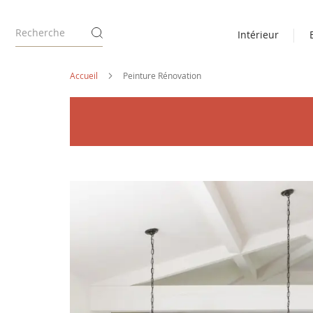
Intérieur
Accueil
Peinture Rénovation
Passer
à
la
fin
de
la
galerie
d’images