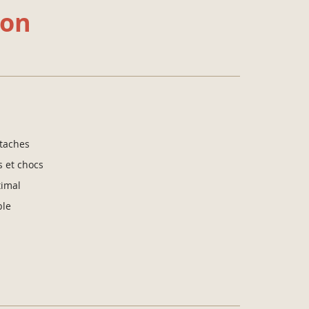
ion
 taches
s et chocs
timal
ble