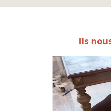
laissez sécher.
Plaque de plâtre :
Dépoussiérez puis appliquez une sous-couch
Ils nou