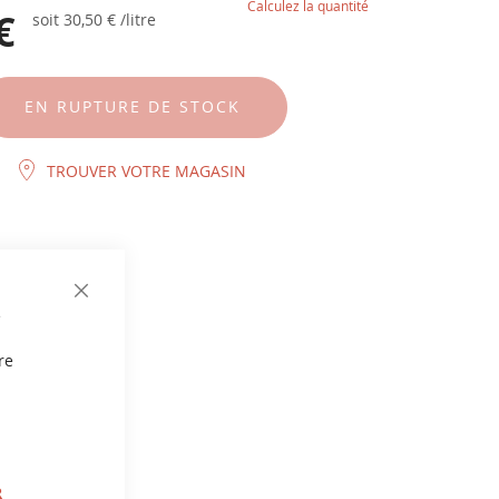
Calculez la quantité
€
soit
30,50 €
/litre
EN RUPTURE DE STOCK
TROUVER VOTRE MAGASIN
CLOSE
e
COOKIE
BAR
re
R