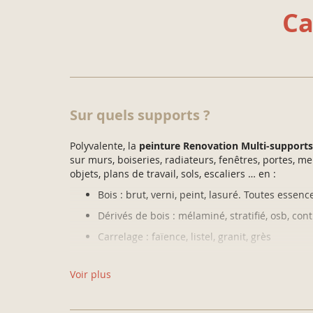
Ca
Sur quels supports ?
Polyvalente, la
peinture Renovation Multi-supports
sur murs, boiseries, radiateurs, fenêtres, portes, me
objets, plans de travail, sols, escaliers … en :
Bois : brut, verni, peint, lasuré. Toutes essenc
Dérivés de bois : mélaminé, stratifié, osb, co
Carrelage : faïence, listel, granit, grès
Métal : ferreux (fer, fonte) et non ferreux (alu,
Voir plus
Verre