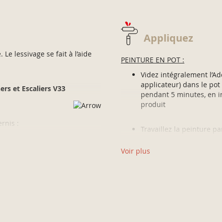
Appliquez
Le lessivage se fait à l’aide
PEINTURE EN POT :
Videz intégralement l’Ad
applicateur) dans le po
ers et Escaliers V33
pendant 5 minutes, en in
produit
rnis :
Travaillez la peinture 
 laissez sécher. Puis égrenez
angles et les joints au 
et finissez en égalisant
Voir plus
en cours de séchage. La
sur le même principe.
is laissez sécher.
Sur surfaces horizontales, la 
travail Rénovation Perfection
istez sur les joints, rincez,