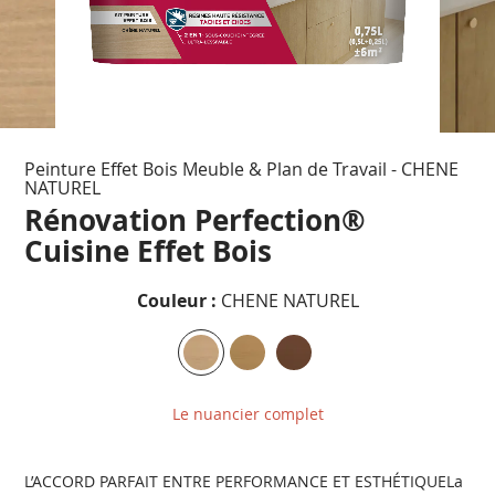
Passer
Peinture Effet Bois Meuble & Plan de Travail - CHENE
au
NATUREL
début
Rénovation Perfection®
de
la
Cuisine Effet Bois
Galerie
d’images
Couleur :
CHENE NATUREL
Le nuancier complet
L’ACCORD PARFAIT ENTRE PERFORMANCE ET ESTHÉTIQUELa