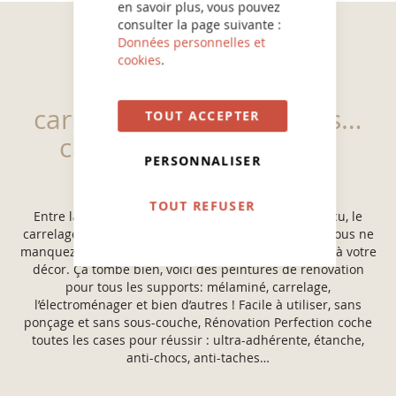
en savoir plus, vous pouvez
consulter la page suivante :
Données personnelles et
cookies
.
Repeindre meubles,
carrelage, sanitaires, sols…
TOUT ACCEPTER
changez tout sans rien
PERSONNALISER
changer
TOUT REFUSER
Entre la cuisine démodée, la salle de bain qui a vécu, le
carrelage un peu trop vintage et les escaliers usés, vous ne
manquez pas d’idées pour donner un coup de jeune à votre
décor. Ça tombe bien, voici des peintures de rénovation
pour tous les supports: mélaminé, carrelage,
l’électroménager et bien d’autres ! Facile à utiliser, sans
ponçage et sans sous-couche, Rénovation Perfection coche
toutes les cases pour réussir : ultra-adhérente, étanche,
anti-chocs, anti-taches…