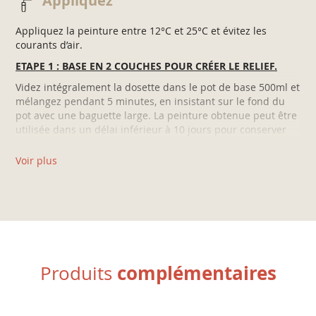
Appliquez la peinture entre 12°C et 25°C et évitez les
courants d’air.
ETAPE 1 : BASE EN 2 COUCHES POUR CRÉER LE RELIEF.
Videz intégralement la dosette dans le pot de base 500ml et
mélangez pendant 5 minutes, en insistant sur le fond du
pot avec une baguette large. La peinture obtenue peut être
utilisée dans un délai inférieur à 10 jours pour conserver
les performances optimales d’adhérence et de résistance.
Au-delà, la peinture peut toujours être utilisée sur des
Voir plus
supports moins sollicités.
• 1ère couche de base
: pour homogénéiser le fond,
appliquez uniformément à l’aide d’un spalter ou pinceau
plat une 1ère fine couche de base, puis lisser de manière
linéaire dans le sens du veinage souhaité pour créer un 1er
relief. Laisser sécher 12h (24h sur mélaminé, verre).
complémentaires
Produits
• 2ème couche de base
: appliquez uniformément à l’aide
d’un spalter ou d'un pinceau une 2ème fine couche de
base, puis :