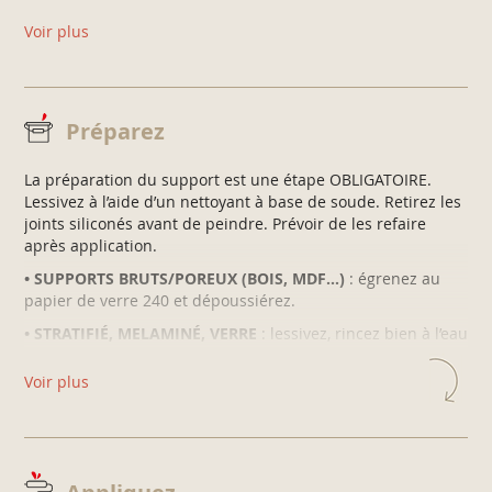
FORMULE OPTIMALE
Voir plus
Sous-couche intégrée, ultra adhérent, ultra lessivable.
Préparez
La préparation du support est une étape OBLIGATOIRE.
Lessivez à l’aide d’un nettoyant à base de soude. Retirez les
joints siliconés avant de peindre. Prévoir de les refaire
après application.
• SUPPORTS BRUTS/POREUX (BOIS, MDF…)
: égrenez au
papier de verre 240 et dépoussiérez.
• STRATIFIÉ, MELAMINÉ, VERRE
: lessivez, rincez bien à l’eau
claire et laissez sécher.
Voir plus
• SUPPORTS DÉJÀ PEINTS OU VERNIS, PVC
: lessivez, rincez
bien à l’eau claire et laissez sécher. Egrenez.
Appliquez