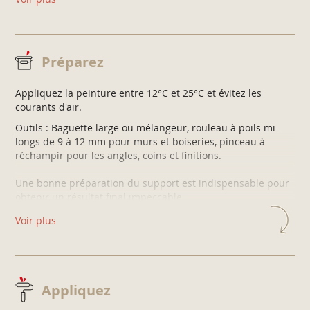
s’imprègne et ne marque le film de peinture.
Un grand confort d’application grâce à sa texture
veloutée, tendu impeccable.
Préparez
Appliquez la peinture entre 12°C et 25°C et évitez les
courants d'air.
Outils : Baguette large ou mélangeur, rouleau à poils mi-
longs de 9 à 12 mm pour murs et boiseries, pinceau à
réchampir pour les angles, coins et finitions.
Une bonne préparation du support est indispensable pour
obtenir un résultat final impeccable.
Supports neufs (plâtre, plaques de plâtre, enduit,
Voir plus
ciment) :
Dépoussiérez puis appliquez la
Sous-couche V33
adaptée
.
Appliquez
Supports déjà peints ou vernis :
Lessivez, rincez, égrenez au papier abrasif (grain 240)