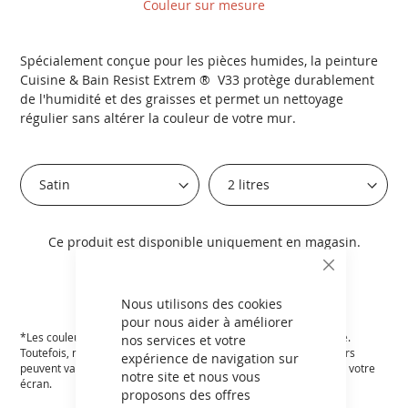
Couleur sur mesure
Spécialement conçue pour les pièces humides, la peinture
Cuisine & Bain Resist Extrem ® V33 protège durablement
de l'humidité et des graisses et permet un nettoyage
régulier sans altérer la couleur de votre mur.
Ce produit est disponible uniquement en magasin.
CLOSE
TROUVER VOTRE MAGASIN
COOKIE
BAR
Nous utilisons des cookies
pour nous aider à améliorer
*Les couleurs affichées sur le site sont aussi fidèles que possible.
nos services et votre
Toutefois, nous ne pouvons garantir un résultat exact, les couleurs
expérience de navigation sur
peuvent varier en fonction des paramètres et de la résolution de votre
notre site et nous vous
écran.
proposons des offres