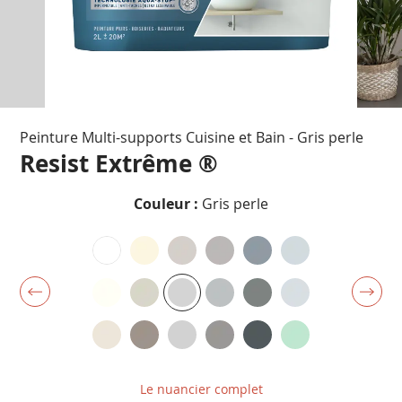
Passer
Peinture Multi-supports Cuisine et Bain - Gris perle
au
début
Resist Extrême ®
de
la
Couleur :
Gris perle
Galerie
d’images
Le nuancier complet