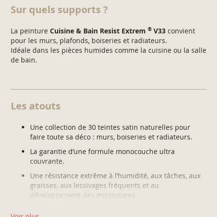
Sur quels supports ?
®
La peinture
Cuisine & Bain Resist Extrem
V33
convient
pour les murs, plafonds, boiseries et radiateurs.
Idéale dans les pièces humides comme la cuisine ou la salle
de bain.
Les atouts
Une collection de 30 teintes satin naturelles pour
faire toute sa déco : murs, boiseries et radiateurs.
La garantie d’une formule monocouche ultra
couvrante.
Une résistance extrême à l’humidité, aux tâches, aux
graisses, aux lessivages fréquents et au
développement des moisissures.
La technologie AQUA-STOP ® apporte à la peinture
un effet perlant de surface qui évite que l’eau
Voir plus