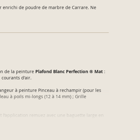
ur enrichi de poudre de marbre de Carrare. Ne
on de la peinture
Plafond Blanc Perfection ® Mat
:
 courants d'air.
langeur à peinture Pinceau à rechampir (pour les
uleau à poils mi-longs (12 à 14 mm) ; Grille
nt l’application remuez avec une baguette large en
our bien homogénéiser la peinture.
oximité de la source de lumière naturelle.