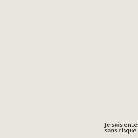
Plafonds tachés :
Traitez systématiquement l’origine de la tache puis 
Appliquez de préférence la
peinture Murs & Plafond
Plafond Perfection
recouvrira les plafonds jaunis e
légères.
Je suis ence
sans risque