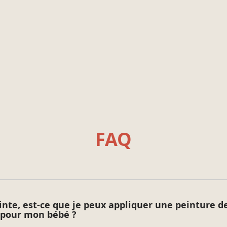
Commencez par dégager l
Appliquez généreusement
passes.
lessivez.
s Fonds Difficiles V33
.
Lissez au rouleau, toujo
t présentant des taches
toute trace.
Bon à savoir :
Si votre support est rec
une seconde couche est c
N’arrêtez pas l’applicat
commençant du côté de l
FAQ
cours de séchage : vous 
visibles, elles disparaît
Essuyez vos outils sur un
inte, est-ce que je peux appliquer une peinture de
 pour mon bébé ?