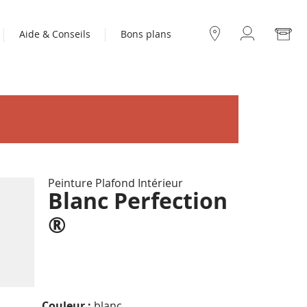
Mo
Aide & Conseils
Bons plans
Compte
Nos
boutiques
Peinture Plafond Intérieur
Blanc Perfection
®
Couleur :
blanc