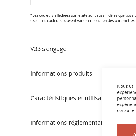
Passer
au
*Les couleurs affichées sur le site sont aussi fidèles que possi
début
exact, les couleurs peuvent varier en fonction des paramètres e
de
la
Galerie
d’images
V33 s'engage
Informations produits
Nous util
expérienc
Caractéristiques et utilisation
personnal
expérienc
consulter
Informations réglementaires