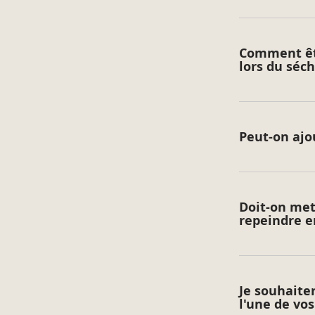
Comment êtr
lors du séc
Peut-on ajo
Doit-on met
repeindre e
Je souhaite
l'une de vo