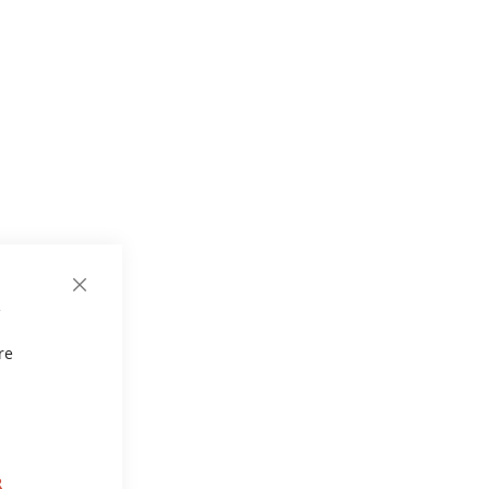
CLOSE
e
COOKIE
BAR
re
R