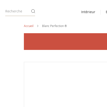
Intérieur
Accueil
Blanc Perfection ®
Passer
à
la
fin
de
la
galerie
d’images