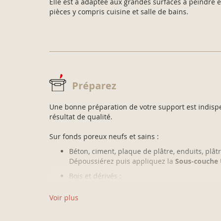
Elle est à adaptée aux grandes surfaces à peindre et
pièces y compris cuisine et salle de bains.
Préparez
Une bonne préparation de votre support est indisp
résultat de qualité.
Sur fonds poreux neufs et sains :
Béton, ciment, plaque de plâtre, enduits, plâtr
Dépoussiérez puis appliquez la
Sous-couche 
Bois et dérivés :
Poncez, dépoussiérez et appliquez la
Sous-co
Voir plus
Sur anciennes peintures :
Lessivez, rincez puis dépoussiérez.