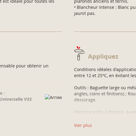
 est idéale pour toutes les
plafonds anciens et ternis.
• Blancheur intense : Blanc p
jaunit pas.
Appliquez
ensable pour obtenir un
Conditions idéales d'applicati
entre 12 et 25°C, en évitant les
Outils : Baguette large ou mé
e :
angles, coins et finitions) ; Ro
Universelle V33
.
d’essorage.
Peinture prête à l’emploi. Ava
uche Universelle V33
.
insistant sur le fond du pot p
Voir plus
Démarrez le plafond à pr