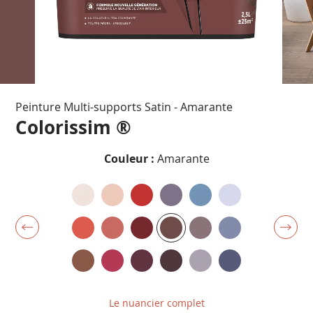
Passer
Peinture Multi-supports Satin - Amarante
au
début
Colorissim ®
de
la
Couleur :
Amarante
Galerie
d’images
Le nuancier complet