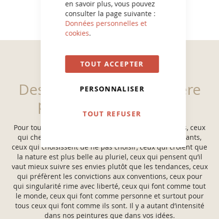
en savoir plus, vous pouvez
consulter la page suivante :
Données personnelles et
cookies
.
TOUT ACCEPTER
Des peintures de caractère
PERSONNALISER
pour tous vos projets
TOUT REFUSER
Pour tous ceux qui ont le bon goût d’être eux-mêmes, ceux
qui cherchent à être inspirés plutôt qu’à être inspirants,
ceux qui choisissent de ne pas choisir, ceux qui croient que
la nature est plus belle au pluriel, ceux qui pensent qu’il
vaut mieux suivre ses envies plutôt que les tendances, ceux
qui préfèrent les convictions aux conventions, ceux pour
qui singularité rime avec liberté, ceux qui font comme tout
le monde, ceux qui font comme personne et surtout pour
tous ceux qui font comme ils sont. Il y a autant d’intensité
dans nos peintures que dans vos idées.