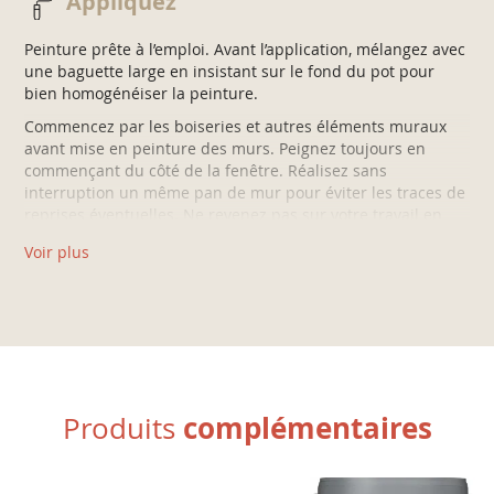
Appliquez
dépoussiérez, et appliquez la Sous-couche Universelle V33.
• SUR ANCIENNES PEINTURES :
Peinture prête à l’emploi. Avant l’application, mélangez avec
une baguette large en insistant sur le fond du pot pour
Lessivez, rincez, égrenez au papier abrasif (grain 240) puis
bien homogénéiser la peinture.
dépoussiérez.
Commencez par les boiseries et autres éléments muraux
avant mise en peinture des murs. Peignez toujours en
commençant du côté de la fenêtre. Réalisez sans
interruption un même pan de mur pour éviter les traces de
reprises éventuelles. Ne revenez pas sur votre travail en
cours de séchage.
Voir plus
Puis les murs:
1/ Commencez par dégager les angles et les coins avec le
pinceau.
2/ Chargez généreusement votre rouleau et travaillez par
surfaces d’1m² environ pour éviter les traces de reprise.
3/ Appliquez la peinture par bandes verticales, puis croisez
complémentaires
Produits
les passes.
4/ Terminez dans le sens des premières bandes pour un
résultat impeccable