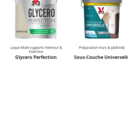
Il peut être nécessaire d’appliquer une couche
supplémentaire après séchage pour les coloris vifs ou si
votre support est foncé. Le coloris définitif de la peinture
s’apprécie après séchage complet.
Laque Multi-supports Intérieur &
Préparation murs & plafonds
Extérieur
Glycero Perfection
Sous-Couche Universell
NEWSLETTER
Inspirez-vous !