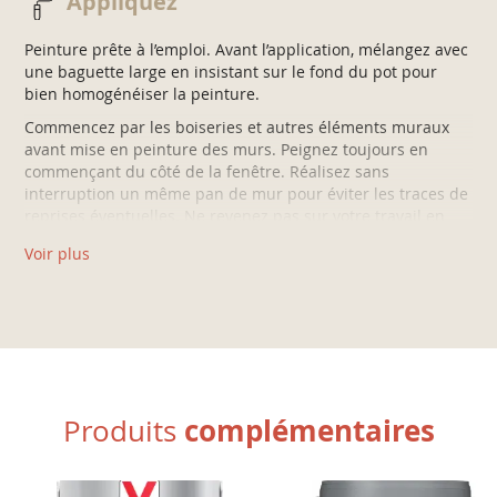
Appliquez
dépoussiérez, et appliquez la Sous-couche Universelle V33.
• SUR ANCIENNES PEINTURES :
Peinture prête à l’emploi. Avant l’application, mélangez avec
une baguette large en insistant sur le fond du pot pour
Lessivez, rincez, égrenez au papier abrasif (grain 240) puis
bien homogénéiser la peinture.
dépoussiérez.
Commencez par les boiseries et autres éléments muraux
avant mise en peinture des murs. Peignez toujours en
commençant du côté de la fenêtre. Réalisez sans
interruption un même pan de mur pour éviter les traces de
reprises éventuelles. Ne revenez pas sur votre travail en
cours de séchage.
Voir plus
Puis les murs:
1/ Commencez par dégager les angles et les coins avec le
pinceau.
2/ Chargez généreusement votre rouleau et travaillez par
surfaces d’1m² environ pour éviter les traces de reprise.
3/ Appliquez la peinture par bandes verticales, puis croisez
complémentaires
Produits
les passes.
4/ Terminez dans le sens des premières bandes pour un
résultat impeccable