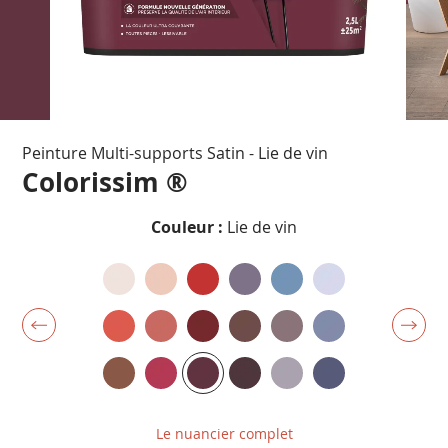
Passer
Peinture Multi-supports Satin - Lie de vin
au
début
Colorissim ®
de
la
Couleur :
Lie de vin
Galerie
d’images
Le nuancier complet