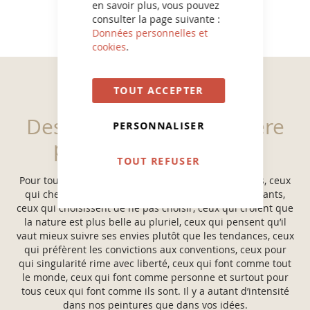
en savoir plus, vous pouvez
consulter la page suivante :
Données personnelles et
cookies
.
TOUT ACCEPTER
Des peintures de caractère
PERSONNALISER
pour tous vos projets
TOUT REFUSER
Pour tous ceux qui ont le bon goût d’être eux-mêmes, ceux
qui cherchent à être inspirés plutôt qu’à être inspirants,
ceux qui choisissent de ne pas choisir, ceux qui croient que
la nature est plus belle au pluriel, ceux qui pensent qu’il
vaut mieux suivre ses envies plutôt que les tendances, ceux
qui préfèrent les convictions aux conventions, ceux pour
qui singularité rime avec liberté, ceux qui font comme tout
le monde, ceux qui font comme personne et surtout pour
tous ceux qui font comme ils sont. Il y a autant d’intensité
dans nos peintures que dans vos idées.