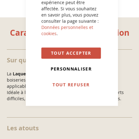
expérience peut être
affectée. Si vous souhaitez
en savoir plus, vous pouvez
consulter la page suivante :
Données personnelles et
Caractéristiques et utilisation
cookies
.
TOUT ACCEPTER
Sur quels supports ?
PERSONNALISER
La
Laque Glycéro Perfection V33
convient pour les
boiseries, radiateurs, métaux, plastique, PVC et est
TOUT REFUSER
applicable sur d'anciennes peintures.
Idéale à l'intérieur comme à l'extérieur sur des supports
difficiles, des surfaces sollicités et des pièces humides.
Les atouts