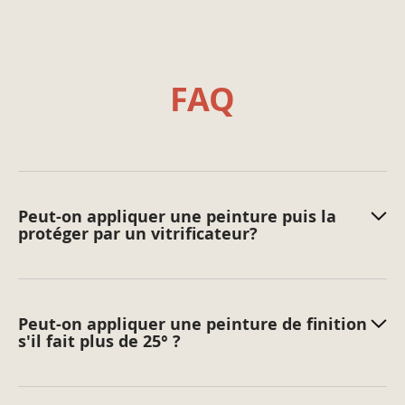
pour un résultat impeccable.
Laissez sécher 12 heures et poncez légèrement entre
chaque couche.
FAQ
Le coloris définitif de la peinture s’apprécie après séchage
complet de la peinture.
Bon à savoir :
En cas d’utilisation de plusieurs lots, il est préférable
de prendre le même numéro de lot ou de mélanger
les pots entre eux avant application.
Peut-on appliquer une peinture puis la
protéger par un vitrificateur?
Appliquez la peinture entre 12°C et 25°C et évitez les
courants d'air.
Réalisez sans interruption un même pan de mur pour
éviter les traces de reprise éventuelles. Ne revenez
Peut-on appliquer une peinture de finition
pas sur votre travail en cours de séchage.
s'il fait plus de 25° ?