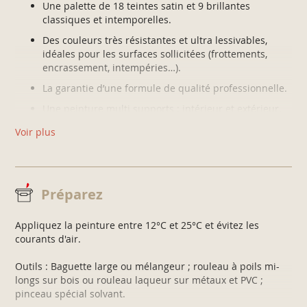
Une palette de 18 teintes satin et 9 brillantes
classiques et intemporelles.
Des couleurs très résistantes et ultra lessivables,
idéales pour les surfaces sollicitées (frottements,
encrassement, intempéries…).
La garantie d’une formule de qualité professionnelle.
Une peinture multi supports : intérieur et extérieur.
Confort d’application glycéro : temps de reprise
Voir plus
allongé et tendu parfait.
Préparez
Appliquez la peinture entre 12°C et 25°C et évitez les
courants d'air.
Outils : Baguette large ou mélangeur ; rouleau à poils mi-
longs sur bois ou rouleau laqueur sur métaux et PVC ;
pinceau spécial solvant.