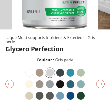
Passer
Laque Multi-supports Intérieur & Extérieur - Gris
au
perle
début
Glycero Perfection
de
la
Galerie
Couleur :
Gris perle
d’images