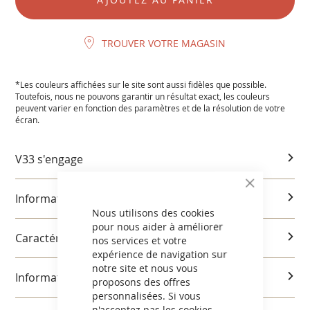
TROUVER VOTRE MAGASIN
*Les couleurs affichées sur le site sont aussi fidèles que possible.
Toutefois, nous ne pouvons garantir un résultat exact, les couleurs
peuvent varier en fonction des paramètres et de la résolution de votre
écran.
V33 s'engage
CLOSE
Informations produits
COOKIE
BAR
Nous utilisons des cookies
pour nous aider à améliorer
Caractéristiques et utilisation
nos services et votre
expérience de navigation sur
notre site et nous vous
Informations réglementaires
proposons des offres
personnalisées. Si vous
n'acceptez pas les cookies