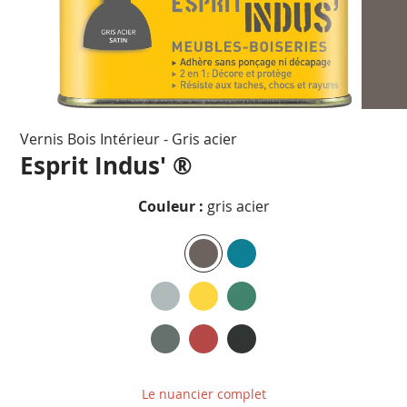
Passer
Vernis Bois Intérieur - Gris acier
au
début
Esprit Indus' ®
de
la
Couleur :
gris acier
Galerie
d’images
Le nuancier complet