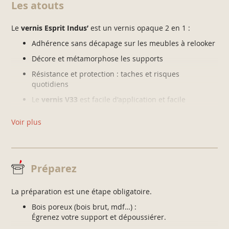
Les atouts
Le
vernis Esprit Indus’
est un vernis opaque 2 en 1 :
Adhérence sans décapage sur les meubles à relooker
Décore et métamorphose les supports
Résistance et protection : taches et risques
quotidiens
Le
vernis V33
est facile d'application et facile
d'entretien car lessivable
Voir plus
Préparez
La préparation est une étape obligatoire.
Bois poreux (bois brut, mdf…) :
Égrenez votre support et dépoussiérer.