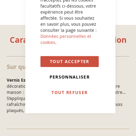
facultatifs ci-dessous, votre
expérience peut être
affectée. Si vous souhaitez
en savoir plus, vous pouvez
consulter la page suivante :
Données personnelles et
Caractéristiques et utilisation
cookies
.
TOUT ACCEPTER
Sur quels supports ?
PERSONNALISER
Vernis Esprit Indus’ Satin
est recommandé pour la
décoration des meubles et boiseries intérieurs de votre
TOUT REFUSER
maison : commode, chevet, porte, placard, chaise, poutre…
S’applique directement sur tous types de supports à
rafraîchir ou à customiser : bois vernis, bois lasurés, bois
plaqués, stratifiés, mélaminés, OSB, médium…