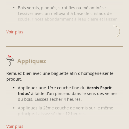
Bois vernis, plaqués, stratifiés ou mélaminés :
Lessivez avec un nettoyant à base de cristaux de
soude, rincez abondamment à l’eau claire et laisser
sécher.
Égrenez votre support au papier de verre grain 240 et
Voir plus
dépoussiérez.
Bois cirés :
Décirez, poncez et dépoussiérez votre support.
Appliquez
Remuez bien avec une baguette afin d’homogénéiser le
produit.
Appliquez une 1ère couche fine du
Vernis Esprit
Indus’
à l’aide d’un pinceau dans le sens des veines
du bois. Laissez sécher 4 heures.
Appliquez la 2ème couche de vernis sur le même
principe. Laissez sécher 12 heures.
Voir plus