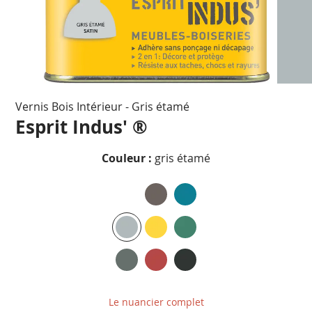
Passer
Vernis Bois Intérieur - Gris étamé
au
début
Esprit Indus' ®
de
la
Couleur :
gris étamé
Galerie
d’images
Le nuancier complet