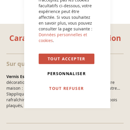
facultatifs ci-dessous, votre
expérience peut être
affectée. Si vous souhaitez
en savoir plus, vous pouvez
consulter la page suivante :
Données personnelles et
Caractéristiques et utilisation
cookies
.
TOUT ACCEPTER
Sur quels supports ?
PERSONNALISER
Vernis Esprit Indus’ Satin
est recommandé pour la
décoration des meubles et boiseries intérieurs de votre
TOUT REFUSER
maison : commode, chevet, porte, placard, chaise, poutre…
S’applique directement sur tous types de supports à
rafraîchir ou à customiser : bois vernis, bois lasurés, bois
plaqués, stratifiés, mélaminés, OSB, médium…