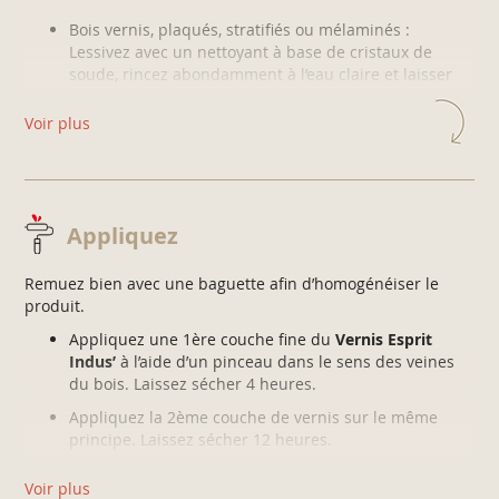
Bois vernis, plaqués, stratifiés ou mélaminés :
Lessivez avec un nettoyant à base de cristaux de
soude, rincez abondamment à l’eau claire et laisser
sécher.
Égrenez votre support au papier de verre grain 240 et
Voir plus
dépoussiérez.
Bois cirés :
Décirez, poncez et dépoussiérez votre support.
Appliquez
Remuez bien avec une baguette afin d’homogénéiser le
produit.
Appliquez une 1ère couche fine du
Vernis Esprit
Indus’
à l’aide d’un pinceau dans le sens des veines
du bois. Laissez sécher 4 heures.
Appliquez la 2ème couche de vernis sur le même
principe. Laissez sécher 12 heures.
Voir plus