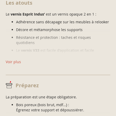
Les atouts
Le
vernis Esprit Indus’
est un vernis opaque 2 en 1 :
Adhérence sans décapage sur les meubles à relooker
Décore et métamorphose les supports
Résistance et protection : taches et risques
quotidiens
Le
vernis V33
est facile d'application et facile
d'entretien car lessivable
Voir plus
Préparez
La préparation est une étape obligatoire.
Bois poreux (bois brut, mdf…) :
Égrenez votre support et dépoussiérer.