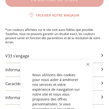
TROUVER VOTRE MAGASIN
*Les couleurs affichées sur le site sont aussi fidèles que possible.
Toutefois, nous ne pouvons garantir un résultat exact, les couleurs
peuvent varier en fonction des paramètres et de la résolution de votre
écran.
V33 s'engage
CLOSE
Informations produits
COOKIE
BAR
Nous utilisons des cookies
pour nous aider à améliorer
Caractéristiques et utilisation
nos services et votre
expérience de navigation sur
notre site et nous vous
Informations réglementaires
proposons des offres
personnalisées. Si vous
n'acceptez pas les cookies