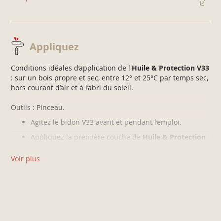
Bois huilés :
Poncez au papier de verre grain fin (240) et
dépoussiérez votre support bois.
Appliquez
Conditions idéales d’application de l'
Huile & Protection V33
: sur un bois propre et sec, entre 12° et 25°C par temps sec,
hors courant d’air et à l’abri du soleil.
Outils : Pinceau.
Agitez le bidon V33 avant et pendant l’emploi.
Appliquez la première couche de
Huile & Protection
au pinceau en couche régulière dans le sens des
fibres du bois. Laissez sécher 2 heures.
Voir plus
Poncez légèrement au papier de verre fin (240) et
dépoussiérez avant d'appliquer la seconde couche de
la même manière que la première.
Laissez sécher 24 heures.