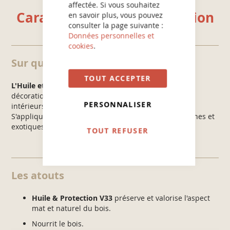
affectée. Si vous souhaitez
Caractéristiques et utilisation
en savoir plus, vous pouvez
consulter la page suivante :
Données personnelles et
cookies
.
Sur quels supports ?
TOUT ACCEPTER
L'Huile et Protection V33
est recommandée pour la
décoration et la protection des meubles et boiseries
PERSONNALISER
intérieurs : meubles, objets, portes.
S'applique sur toutes les essences de bois, européennes et
exotiques.
TOUT REFUSER
Les atouts
Huile & Protection V33
préserve et valorise l'aspect
mat et naturel du bois.
Nourrit le bois.