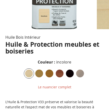
Passer
Huile Bois Intérieur
au
début
Huile & Protection meubles et
de
boiseries
la
Galerie
d’images
Couleur :
incolore
Le nuancier complet
L'Huile & Protection V33 préserve et valorise la beauté
naturelle et l'aspect mat de vos meubles et boiseries à