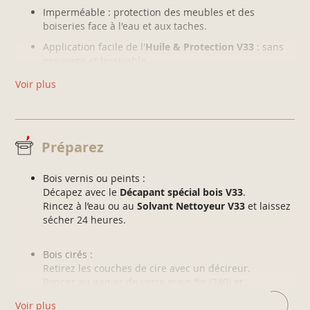
Imperméable : protection des meubles et des
boiseries face à l'eau et aux taches.
Application facile de l'
Huile & Protection V33
: sans
essuyage et lessivable.
Voir plus
Préparez
Bois vernis ou peints :
Décapez avec le
Décapant spécial bois V33
.
Rincez à l’eau ou au
Solvant Nettoyeur V33
et laissez
sécher 24 heures.
Bois cirés :
Retirez les couches de cire avec un décireur.
Poncez au papier de verre grain fin (240) et
dépoussiérez.
Voir plus