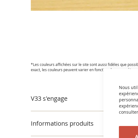
Passer
au
début
de
la
Galerie
d’images
*Les couleurs affichées sur le site sont aussi fidèles que possi
exact, les couleurs peuvent varier en fonction des paramètres e
Nous util
expérienc
V33 s'engage
personnal
expérienc
consulter
Informations produits