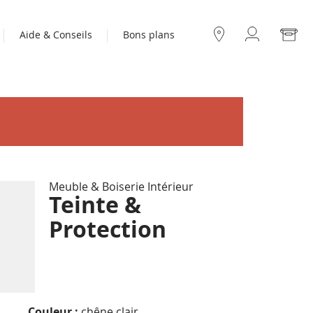
Mo
Aide & Conseils
Bons plans
Compte
Nos
boutiques
Meuble & Boiserie Intérieur
Teinte &
Protection
Couleur :
chêne clair