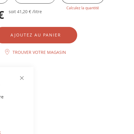
Calculez la quantité
€
soit
41,20 €
/litre
AJOUTEZ AU PANIER
TROUVER VOTRE MAGASIN
CLOSE
e
COOKIE
BAR
re
R