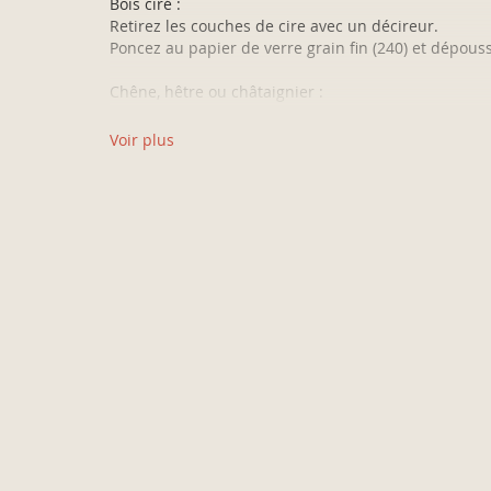
Bois ciré :
Retirez les couches de cire avec un décireur.
Poncez au papier de verre grain fin (240) et dépouss
Chêne, hêtre ou châtaignier :
La teinte peut varier et des traces non homogènes
peuvent apparaître.
Voir plus
Faites un test au préalable, sur un endroit peu ou pa