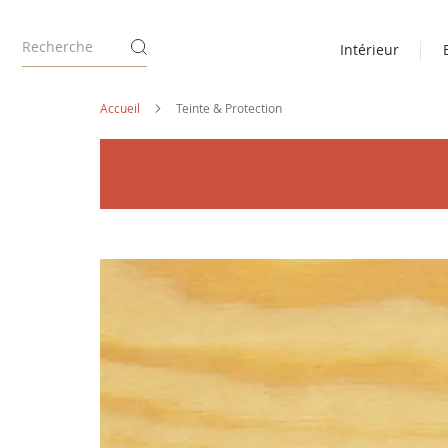
Intérieur
Accueil
Teinte & Protection
Passer
à
la
fin
de
la
galerie
d’images