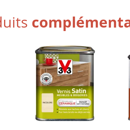
complémenta
duits