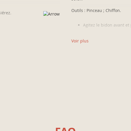
Outils : Pinceau ; Chiffon.
iérez.
Agitez le bidon avant et
 dues aux remontées de tanins
Appliquez au pinceau l
Immédiatement après, ess
Voir plus
d’un chiffon en coton n
s visible.
Laissez sécher 1h avant
Protection
.
Conseils :
Si vous souhaitez appor
boiseries, notamment s’i
table…), appliquez un pro
la
Teinte & Protection
.
Toutes les teintes sont m