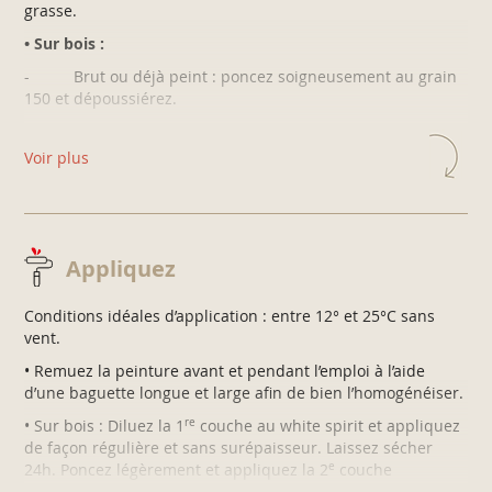
grasse.
• Sur bois :
- Brut ou déjà peint : poncez soigneusement au grain
150 et dépoussiérez.
- Sur bois exotique brut : dégraissez à l’acétone.
Voir plus
• Sur fer :
- Neuf : dégraissez à l’acétone.
- Rouillé : éliminez les parties rouillées à la brosse
métallique et dépoussiérez.
Appliquez
- Déjà peint : poncez soigneusement au grain 150 et
dépoussiérez.
Conditions idéales d’application : entre 12° et 25°C sans
vent.
• Sur PVC-ALU-ZINC-GALVA-CUIVRE :
• Remuez la peinture avant et pendant l’emploi à l’aide
- Egrenez au grain 150 et lessivez impérativement et
d’une baguette longue et large afin de bien l’homogénéiser.
soigneusement avec un nettoyant à base de soude (alcalin)
puis rincez.
• Sur bois : Diluez la 1
re
couche au white spirit et appliquez
de façon régulière et sans surépaisseur. Laissez sécher
Sur galva, laissez vieillir 6 mois avant mise en peinture.
24h. Poncez légèrement et appliquez la 2
e
couche