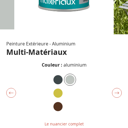
Passer
Peinture Extérieure - Aluminium
au
début
Multi-Matériaux
de
la
Couleur :
aluminium
Galerie
d’images
Le nuancier complet