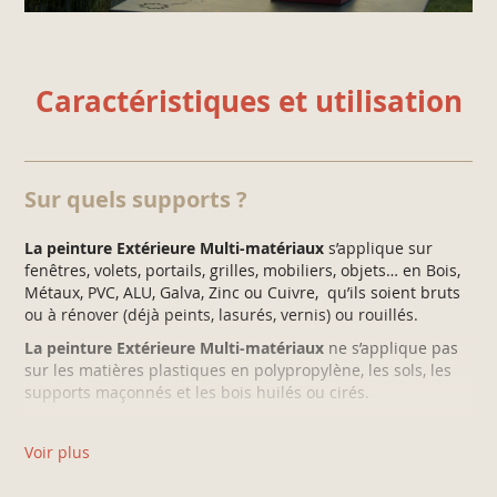
Caractéristiques et utilisation
Sur quels supports ?
La peinture Extérieure Multi-matériaux
s’applique sur
fenêtres, volets, portails, grilles, mobiliers, objets… en Bois,
Métaux, PVC, ALU, Galva, Zinc ou Cuivre, qu’ils soient bruts
ou à rénover (déjà peints, lasurés, vernis) ou rouillés.
La peinture Extérieure Multi-matériaux
ne s’applique pas
sur les matières plastiques en polypropylène, les sols, les
supports maçonnés et les bois huilés ou cirés.
Nous déconseillons l’utilisation de teintes sombres sur les supports PVC
fortement exposés au soleil.
Voir plus