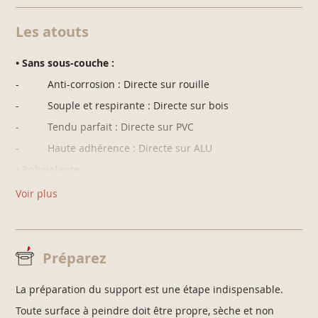
Les atouts
• Sans sous-couche :
- Anti-corrosion : Directe sur rouille
- Souple et respirante : Directe sur bois
- Tendu parfait : Directe sur PVC
- Haute adhérence : Directe sur ALU
• Polyvalente :
- Très garnissante
Voir plus
- Tendu parfait
- Haute adhérence
• Performante :
Préparez
- Anti-rouille sans sous-couche
La préparation du support est une étape indispensable.
- Haute résistance aux intempéries et aux UV
Toute surface à peindre doit être propre, sèche et non