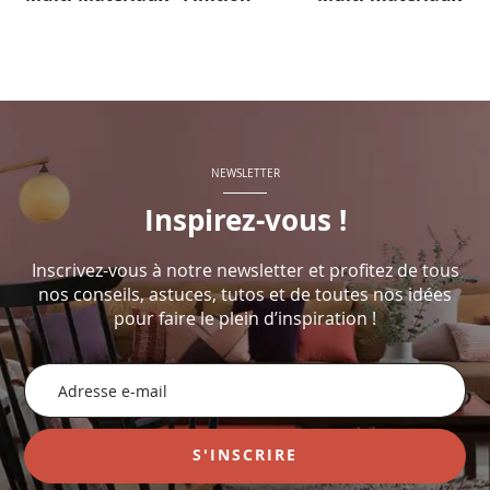
NEWSLETTER
Inspirez-vous !
Inscrivez-vous à notre newsletter et profitez de tous
nos conseils, astuces, tutos et de toutes nos idées
pour faire le plein d’inspiration !
Inscription
à
notre
newsletter
S'INSCRIRE
: