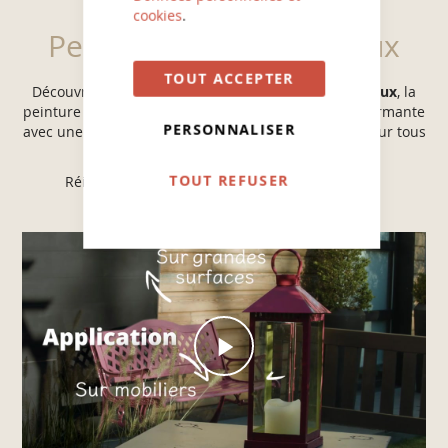
cookies
.
Peinture Multi-matériaux
TOUT ACCEPTER
Découvrez la vidéo de notre
peinture Multi-Matériaux
, la
peinture extérieure pour le bois, fer, alu, PVC... performante
PERSONNALISER
avec une garantie de 8 ans, de nombreux formats pour tous
vos projets, avec plein de couleurs…
TOUT REFUSER
Réinventez votre extérieur en toute simplicité !