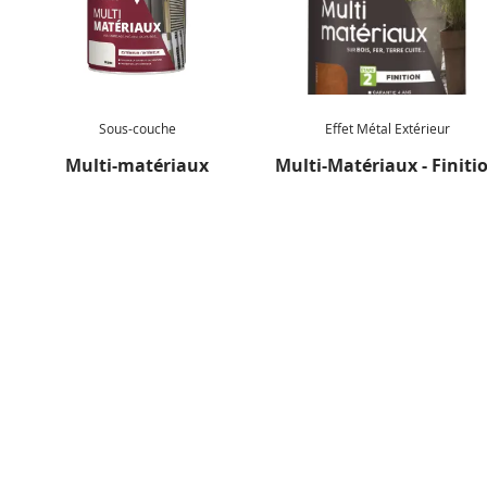
• Mélangez les pots si vous avez plusieurs numéros de lot.
• Retirez un maximum de peinture des outils après
utilisation. Ne jetez pas les résidus et les eaux/solvants de
lavage dans l’évier, les toilettes, les égouts, les poubelles…
afin d’éviter un rejet dans l’environnement.
Sous-couche
Effet Métal Extérieur
Multi-matériaux
Multi-Matériaux - Finiti
NEWSLETTER
Inspirez-vous !
Inscrivez-vous à notre newsletter et profitez de tous
nos conseils, astuces, tutos et de toutes nos idées