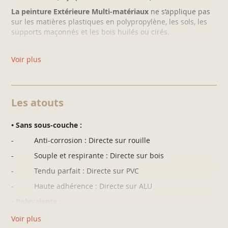
La peinture Extérieure Multi-matériaux
ne s’applique pas
sur les matières plastiques en polypropylène, les sols, les
supports maçonnés et les bois huilés ou cirés.
Nous déconseillons l’utilisation de teintes sombres sur les supports PVC
fortement exposés au soleil.
Voir plus
Les atouts
• Sans sous-couche :
- Anti-corrosion : Directe sur rouille
- Souple et respirante : Directe sur bois
- Tendu parfait : Directe sur PVC
- Haute adhérence : Directe sur ALU
• Polyvalente :
- Très garnissante
Voir plus