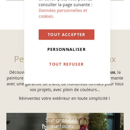
consulter la page suivante :
Données personnelles et
cookies
.
TOUT ACCEPTER
PERSONNALISER
Peinture Multi-matériaux
TOUT REFUSER
Découvrez la vidéo de notre
peinture Multi-Matériaux
, la
peinture extérieure pour le bois, fer, alu, PVC... performante
avec une garantie de 8 ans, de nombreux formats pour tous
vos projets, avec plein de couleurs…
Réinventez votre extérieur en toute simplicité !