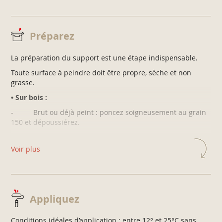
- Tendu parfait
- Haute adhérence
• Performante :
Préparez
- Anti-rouille sans sous-couche
La préparation du support est une étape indispensable.
- Haute résistance aux intempéries et aux UV
Toute surface à peindre doit être propre, sèche et non
grasse.
• Sur bois :
- Brut ou déjà peint : poncez soigneusement au grain
150 et dépoussiérez.
- Sur bois exotique brut : dégraissez à l’acétone.
Voir plus
• Sur fer :
- Neuf : dégraissez à l’acétone.
- Rouillé : éliminez les parties rouillées à la brosse
métallique et dépoussiérez.
Appliquez
- Déjà peint : poncez soigneusement au grain 150 et
dépoussiérez.
Conditions idéales d’application : entre 12° et 25°C sans