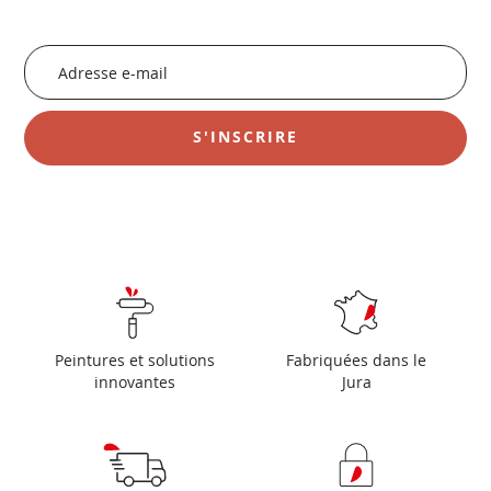
pour faire le plein d’inspiration !
Inscription
à
notre
newsletter
S'INSCRIRE
:
Peintures et solutions
Fabriquées dans le
innovantes
Jura