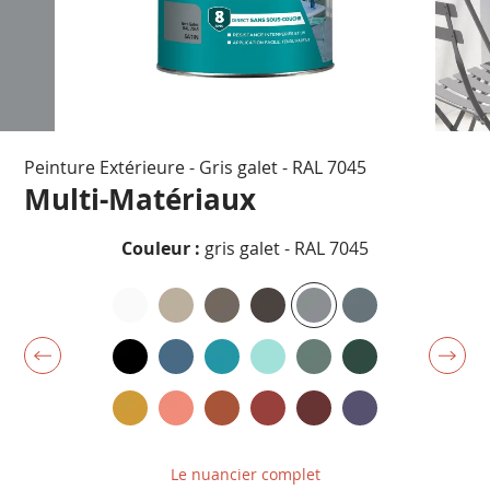
Passer
Peinture Extérieure - Gris galet - RAL 7045
au
début
Multi-Matériaux
de
la
Couleur :
gris galet - RAL 7045
Galerie
d’images
Le nuancier complet