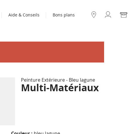
Mo
Aide & Conseils
Bons plans
Compte
Nos
boutiques
Peinture Extérieure - Bleu lagune
Multi-Matériaux
Couleur :
bleu lagune