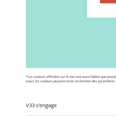
Passer
au
*Les couleurs affichées sur le site sont aussi fidèles que possi
début
exact, les couleurs peuvent varier en fonction des paramètres e
de
la
Galerie
d’images
V33 s'engage