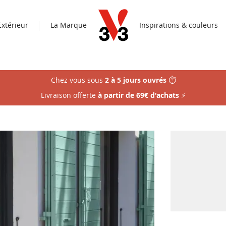
Extérieur
La Marque
Inspirations & couleurs
Chez vous sous
2 à 5 jours ouvrés
⏱️
Livraison offerte
à partir de 69€ d'achats
⚡