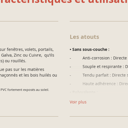
Les atouts
ur fenêtres, volets, portails,
• Sans sous-couche :
 Galva, Zinc ou Cuivre, qu’ils
- Anti-corrosion : Directe s
s) ou rouillés.
- Souple et respirante : Di
ue pas sur les matières
maçonnés et les bois huilés ou
- Tendu parfait : Directe 
- Haute adhérence : Direc
s PVC fortement exposés au soleil.
• Polyvalente :
- Très garnissante
Voir plus
- Tendu parfait
- Haute adhérence
• Performante :