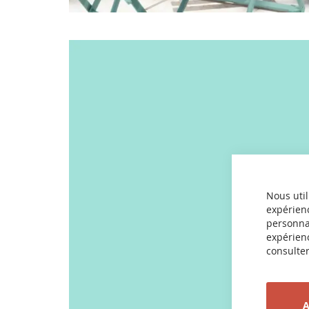
Nous util
expérienc
personnal
expérienc
consulter