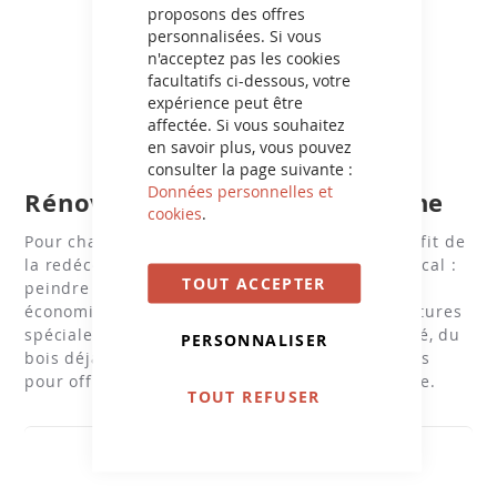
proposons des offres
personnalisées. Si vous
n'acceptez pas les cookies
facultatifs ci-dessous, votre
expérience peut être
affectée. Si vous souhaitez
en savoir plus, vous pouvez
consulter la page suivante :
Données personnelles et
Rénovez vos meubles de cuisine
cookies
.
Pour changer de cuisine sans en changer, il suffit de
la redécorer. La solution pour un relooking radical :
TOUT ACCEPTER
peindre ses meubles de cuisine. C'est simple et
économique. D’autant plus qu’il existe des peintures
spéciales cuisine pour peindre sur du mélaminé, du
PERSONNALISER
bois déjà peint ou vernis. Voici tous nos conseils
pour offrir une seconde jeunesse à votre cuisine.
TOUT REFUSER